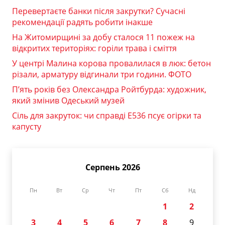
Перевертаєте банки після закрутки? Сучасні
рекомендації радять робити інакше
На Житомирщині за добу сталося 11 пожеж на
відкритих територіях: горіли трава і сміття
У центрі Малина корова провалилася в люк: бетон
різали, арматуру відгинали три години. ФОТО
П’ять років без Олександра Ройтбурда: художник,
який змінив Одеський музей
Сіль для закруток: чи справді Е536 псує огірки та
капусту
Серпень 2026
Пн
Вт
Ср
Чт
Пт
Сб
Нд
1
2
3
4
5
6
7
8
9