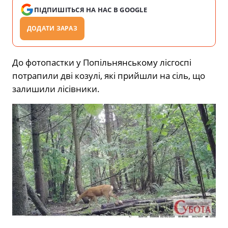
ПІДПИШІТЬСЯ НА НАС В GOOGLE
ДОДАТИ ЗАРАЗ
До фотопастки у Попільнянському лісгоспі
потрапили дві козулі, які прийшли на сіль, що
залишили лісівники.