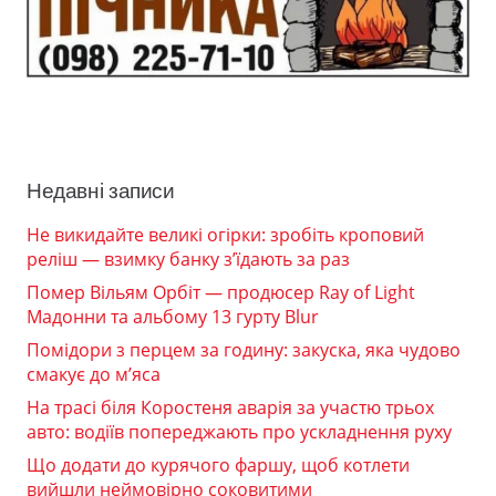
Недавні записи
Не викидайте великі огірки: зробіть кроповий
реліш — взимку банку з’їдають за раз
Помер Вільям Орбіт — продюсер Ray of Light
Мадонни та альбому 13 гурту Blur
Помідори з перцем за годину: закуска, яка чудово
смакує до м’яса
На трасі біля Коростеня аварія за участю трьох
авто: водіїв попереджають про ускладнення руху
Що додати до курячого фаршу, щоб котлети
вийшли неймовірно соковитими