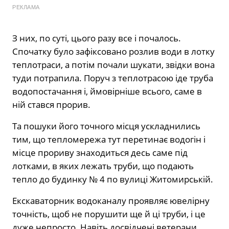
РЕКЛАМА
З них, по суті, цього разу все і почалось.
Спочатку було зафіксовано розлив води в лотку
теплотраси, а потім почали шукати, звідки вона
туди потрапила. Поруч з теплотрасою іде труба
водопостачання і, ймовірніше всього, саме в
ній стався прорив.
Та пошуки його точного місця ускладнились
тим, що тепломережа тут перетинає водогін і
місце прориву знаходиться десь саме під
лотками, в яких лежать труби, що подають
тепло до будинку № 4 по вулиці Житомирській.
Екскаваторник водоканалу проявляє ювелірну
точність, щоб не порушити ще й ці труби, і це
дуже непросто. Навіть досвідчені ветерани