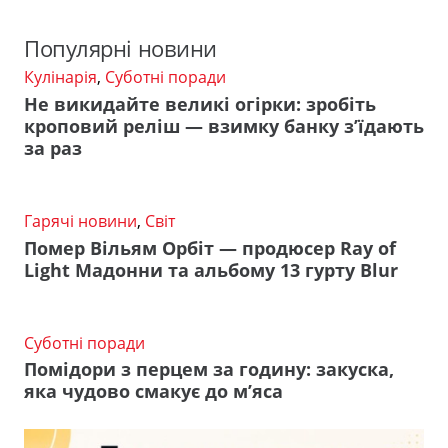
Популярні новини
Кулінарія
,
Суботні поради
Не викидайте великі огірки: зробіть
кроповий реліш — взимку банку з’їдають
за раз
Гарячі новини
,
Світ
Помер Вільям Орбіт — продюсер Ray of
Light Мадонни та альбому 13 гурту Blur
Суботні поради
Помідори з перцем за годину: закуска,
яка чудово смакує до м’яса