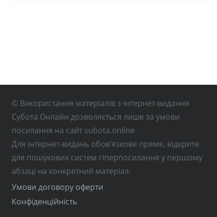
© Використання матеріалів з інтернет-видання
Субота Онлайн дозволяється лише за умови
посилання на сайт subota.online
Для інтернет-видань обов’язкове пряме, відкрите
для пошукових систем гіперпосилання у першому
абзаці на конкретний матеріал.
Умови договору оферти
Конфіденційність