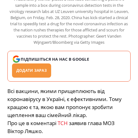
sample into a box during coronavirus detection tests in the
virology research labs at UZ Leuven university hospital in Leuven,
Belgium, on Friday, Feb. 28, 2020. China has kick-started a clinical
trial to speedily test a drug for the novel coronavirus infection as
the nation rushes therapies for those afflicted and scours for
vaccines to protect the rest. Photographer: Geert Vanden
Wijngaert/Bloomberg via Getty Images
ПІДПИШІТЬСЯ НА НАС В GOOGLE
ДОДАТИ ЗАРАЗ
Всі вакцини, якими прищеплюють від
коронавірусу в Україні, є ефективними. Тому
кращою є та, якою вам пропонує зробити
щеплення ваш сімейний лікар.
Про це в коментарі
ТСН
заявив глава МОЗ
Віктор Ляшко.