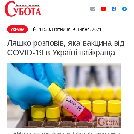
11:30, П’ятниця, 9 Липня, 2021
УКРАЇНА
Ляшко розповів, яка вакцина від
COVID-19 в Україні найкраща
A laboratory worker places a test tube containing a patient's