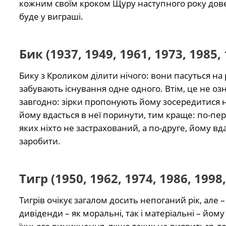
кожним своїм кроком Щуру наступного року доведе
буде у виграші.
Бик (1937, 1949, 1961, 1973, 1985, 
Бику з Кроликом ділити нічого: вони пасуться на 
забувають існування одне одного. Втім, це не оз
завгодно: зірки пропонують йому зосередитися н
йому вдасться в неї поринути, тим краще: по-пе
яких ніхто не застрахований, а по-друге, йому вда
заробити.
Тигр (1950, 1962, 1974, 1986, 1998,
Тигрів очікує загалом досить непоганий рік, але – 
дивіденди – як моральні, так і матеріальні – йом