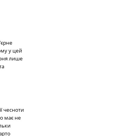
’єрне
ому у цей
Коня лише
та
її чесноти
о має не
ільки
арто