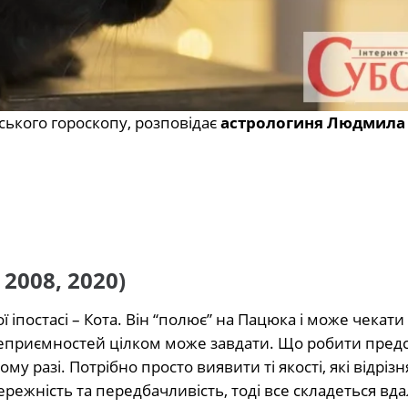
ського гороскопу, розповідає
астрологиня Людмила
 2008, 2020)
 іпостасі – Кота. Він “полює” на Пацюка і може чекати 
але неприємностей цілком може завдати. Що робити пред
у разі. Потрібно просто виявити ті якості, які відрізня
режність та передбачливість, тоді все складеться вда