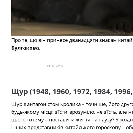
Про те, що він принесе дванадцяти знакам китай
Булгакова
.
РЕКЛАМА
Щур (1948, 1960, 1972, 1984, 1996,
Щур є антагоністом Кролика – точніше, його другої
будь-якому місці: з’їсти, зрозуміло, не з’їсть, 
цього тотему – поставити життя на паузу? У жодном
інших представників китайського гороскопу – обе