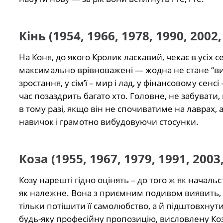
Кінь (1954, 1966, 1978, 1990, 2002,
На Коня, до якого Кролик ласкавий, чекає в усіх 
максимально врівноважені — жодна не стане “випи
зростання, у сім’ї – мир і лад, у фінансовому сен
час позаздрить багато хто. Головне, не забувати,
в тому разі, якщо він не спочиватиме на лаврах
навичок і грамотно вибудовуючи стосунки.
Коза (1955, 1967, 1979, 1991, 2003
Козу нарешті гідно оцінять – до того ж як начальств
як належне. Вона з приємним подивом виявить, що
тільки потішити її самолюбство, а й підштовхнут
будь-яку професійну пропозицію, висловлену Ко