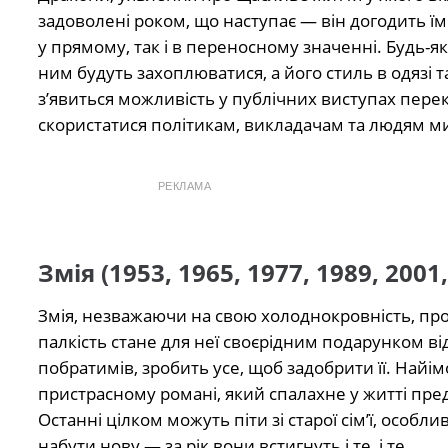
задоволені роком, що наступає — він догодить їм
у прямому, так і в переносному значенні. Будь-я
ним будуть захоплюватися, а його стиль в одязі 
з’явиться можливість у публічних виступах перек
скористатися політикам, викладачам та людям м
РЕКЛАМА
Змія (1953, 1965, 1977, 1989, 2001,
Змія, незважаючи на свою холоднокровність, прот
палкість стане для неї своєрідним подарунком від
побратимів, зробить усе, щоб задобрити її. Найі
пристрасному романі, який спалахне у житті пред
Останні цілком можуть піти зі старої сім’ї, особ
набути нову — за рік вони встигнуть і те, і те.