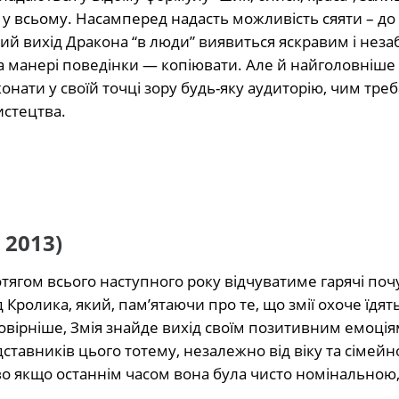
 у всьому. Насамперед надасть можливість сяяти – до 
кий вихід Дракона “в люди” виявиться яскравим і нез
та манері поведінки — копіювати. Але й найголовніше 
онати у своїй точці зору будь-яку аудиторію, чим треб
истецтва.
 2013)
ягом всього наступного року відчуватиме гарячі почу
 Кролика, який, пам’ятаючи про те, що змії охоче їдят
мовірніше, Змія знайде вихід своїм позитивним емоція
ставників цього тотему, незалежно від віку та сімейно
ливо якщо останнім часом вона була чисто номінальною,