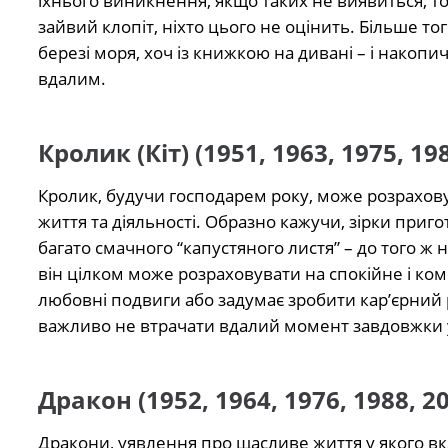
їхнього виникнення, якщо таких не виявиться, то
зайвий клопіт, ніхто цього не оцінить. Більше то
березі моря, хоч із книжкою на дивані – і накопи
вдалим.
Кролик (Кіт) (1951, 1963, 1975, 198
Кролик, будучи господарем року, може розраховув
життя та діяльності. Образно кажучи, зірки приго
багато смачного “капустяного листя” – до того ж 
він цілком може розраховувати на спокійне і комф
любовні подвиги або задумає зробити кар’єрний р
важливо не втрачати вдалий момент завдовжки у
Дракон (1952, 1964, 1976, 1988, 20
Дракони, уявлення про щасливе життя у якого вк