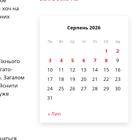
ебе
 хоч на
 них
Серпень 2026
Пн
Вт
Ср
Чт
Пт
Сб
Нд
1
2
3
4
5
6
7
8
9
 їхнього
гато-
10
11
12
13
14
15
16
а. Загалом
17
18
19
20
21
22
23
ійснити
24
25
26
27
28
29
30
дуже
31
« Лип
шаться