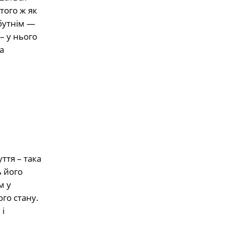
того ж як
абутнім —
– у нього
а
ття – така
ь його
м у
го стану.
 і