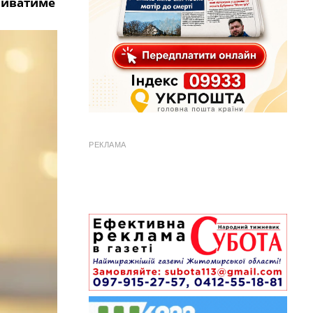
триватиме
РЕКЛАМА