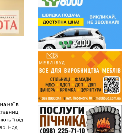
на неї в
ставниці
ють її від
ло. Над