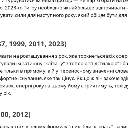
 й турбуватися їм нема про що — не варто брати на с
го, 2023-го Тигру необхідно якнайбільше відпочивати –
чувати сили для наступного року, який обіцяє бути для
7, 1999, 2011, 2023)
ати на розташування зірок, яке торкнеться всіх сфер
тували їм затишну “клітину” з теплою “підстилкою” і ба
не тільки в прямому, а й у переносному значенні слов
ортне існування, яке так цінує. Якщо ж він захоче зд
ивок, енергії року і в цьому йому сприятимуть, тож 
 рік.
00, 2012)
ладаються у відому формулу “шик, блиск, краса”, зали