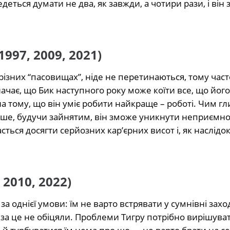
ться думати не два, як завжди, а чотири рази, і він
1997, 2009, 2021)
різних “пасовищах”, ніде не перетинаються, тому част
начає, що Бик наступного року може коїти все, що його
а тому, що він уміє робити найкраще – роботі. Чим г
рше, будучи зайнятим, він зможе уникнути неприємнос
сться досягти серйозних кар’єрних висот і, як наслідок
 2010, 2022)
за однієї умови: їм не варто встрявати у сумнівні заход
у за це не обіцяли. Проблеми Тигру потрібно вирішуват