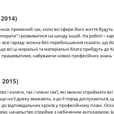
 2014)
сенсах приємний час, коли всі сфери його життя будуть
рати” і розвиватися на шкоду іншій. На роботі – кар
сі – все гаразд: можна без перебільшення сказати, що й
 що всі ці моральні та матеріальні блага прийдуть до 
, а працюватиме, набуваючи нових професійних знань 
, 2015)
о і колеги, так і члени сім’ї, які звикли сприймати всі 
 на її думку зважають, а до її порад дослухаються, щ
и до відповідальних кроків у професійному плані. Оск
зою, начальство сприйме з небаченим ентузіазмом, в