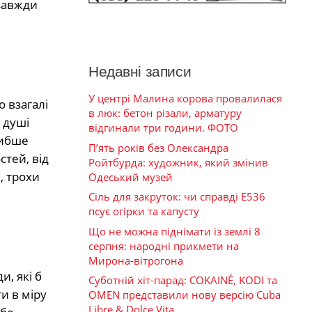
 завжди
Недавні записи
У центрі Малина корова провалилася
о взагалі
в люк: бетон різали, арматуру
 душі
відгинали три години. ФОТО
либше
П’ять років без Олександра
тей, від
Ройтбурда: художник, який змінив
, трохи
Одеський музей
Сіль для закруток: чи справді Е536
псує огірки та капусту
Що не можна піднімати із землі 8
серпня: народні прикмети на
Мирона-вітрогона
и, які б
Суботній хіт-парад: COKAINÉ, KODI та
и в міру
OMEN представили нову версію Cuba
Libre & Dolce Vita