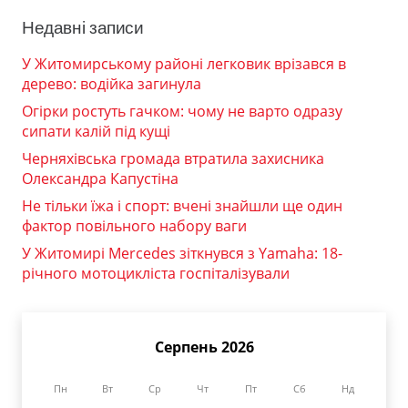
Недавні записи
У Житомирському районі легковик врізався в
дерево: водійка загинула
Огірки ростуть гачком: чому не варто одразу
сипати калій під кущі
Черняхівська громада втратила захисника
Олександра Капустіна
Не тільки їжа і спорт: вчені знайшли ще один
фактор повільного набору ваги
У Житомирі Mercedes зіткнувся з Yamaha: 18-
річного мотоцикліста госпіталізували
Серпень 2026
Пн
Вт
Ср
Чт
Пт
Сб
Нд