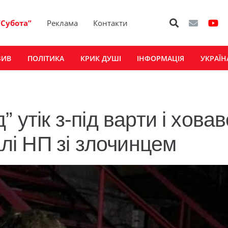
“Субота”
Реклама
Контакти
ЗИВ
ПОЛІТИКА
КРИК ДУШІ
ІНФОРМАЦІЯ
УКРАЇН
 утік з-під варти і хова
алі НП зі злочинцем