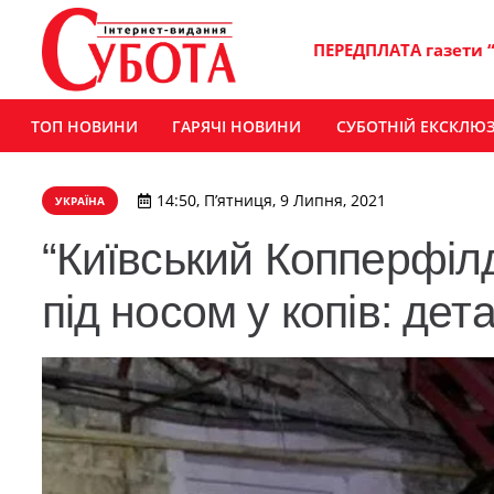
ПЕРЕДПЛАТА газети 
ТОП НОВИНИ
ГАРЯЧІ НОВИНИ
СУБОТНІЙ ЕКСКЛЮ
14:50, П’ятниця, 9 Липня, 2021
УКРАЇНА
“Київський Копперфілд”
під носом у копів: дет