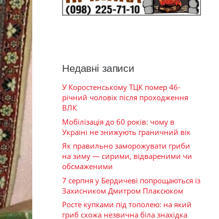
Недавні записи
У Коростенському ТЦК помер 46-
річний чоловік після проходження
ВЛК
Мобілізація до 60 років: чому в
Україні не знижують граничний вік
Як правильно заморожувати гриби
на зиму — сирими, відвареними чи
обсмаженими
7 серпня у Бердичеві попрощаються із
Захисником Дмитром Плаксюком
Росте купками під тополею: на який
гриб схожа незвична біла знахідка