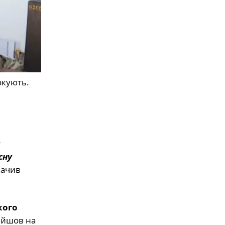
окують.
сну
начив
кого
рейшов на