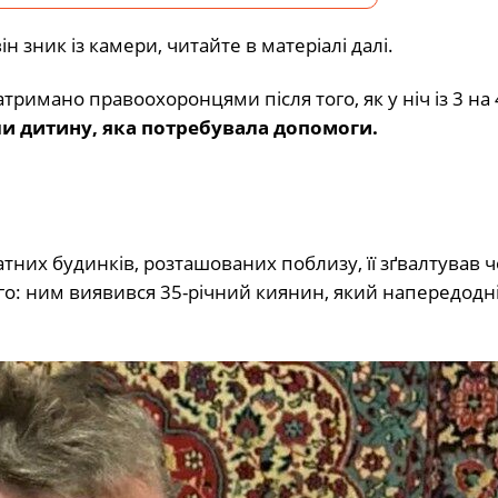
ін зник із камери, читайте в матеріалі далі.
атримано правоохоронцями після того, як у ніч із 3 на
или дитину, яка потребувала допомоги.
тних будинків, розташованих поблизу, її зґвалтував ч
о: ним виявився 35-річний киянин, який напередодн