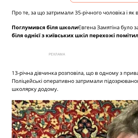
Про те, за що затримали 35-річного чоловіка і як в
Поглумився біля школи
Євгена Замятіна було з
біля однієї з київських шкіл перехожі поміт
РЕКЛАМА
13-річна дівчинка розповіла, що в одному з прива
Поліцейські оперативно затримали підозрюваног
школярку додому.