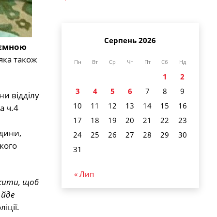
Серпень 2026
аємною
 яка також
Пн
Вт
Ср
Чт
Пт
Сб
Нд
1
2
3
4
5
6
7
8
9
ни відділу
10
11
12
13
14
15
16
а ч.4
17
18
19
20
21
22
23
одини,
24
25
26
27
28
29
30
кого
31
« Лип
ежити, щоб
 йде
іції.