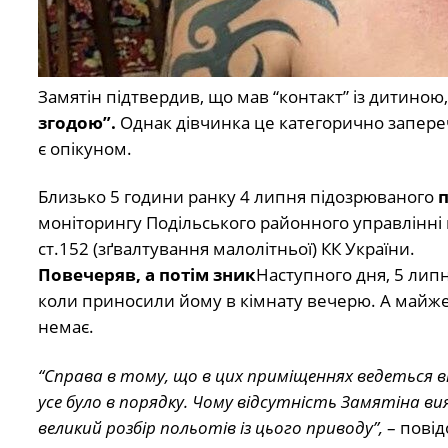
Замятін підтвердив, що мав “контакт” із дитиною
згодою”.
Однак дівчинка це категорично заперечув
є опікуном.
Близько 5 години ранку 4 липня підозрюваного
п
моніторингу Подільського районного управлінні п
ст.152 (зґвалтування малолітньої) КК України.
Повечеряв, а потім зник
Наступного дня, 5 липн
коли приносили йому в кімнату вечерю. А майже о
немає.
“Справа в тому, що в цих приміщеннях ведеться 
усе було в порядку. Чому відсутність Замятіна вия
великий розбір польотів із цього приводу”,
– повід