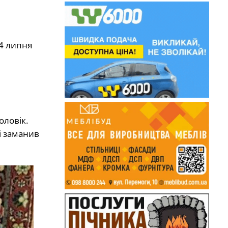
 4 липня
оловік.
і заманив