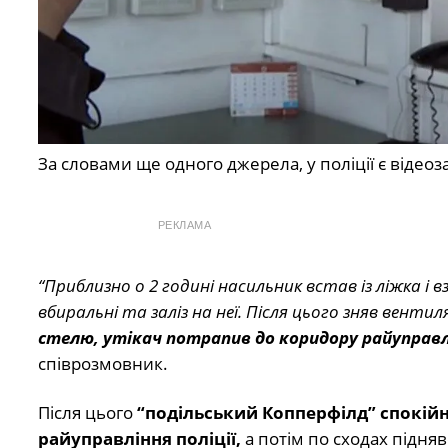
За словами ще одного джерела, у поліції є відеоз
РЕКЛАМА
“Приблизно о 2 годині насильник встав із ліжка і
вбиральні та заліз на неї. Після цього зняв вентил
стелю, утікач потрапив до коридору райуправл
співрозмовник.
Після цього
“подільський Копперфілд” спокійн
райуправління поліції,
а потім по сходах підняв