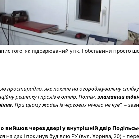
апис того, як підозрюваний утік. І обставини просто ш
 взяв простирадло, яке поклав на огороджувальну стійку
яційну решітку і проліз в отвір. Потім,
зламавши підві
іння.
При цьому жоден із чергових нічого не чув”,
– заз
о вийшов через двері у внутрішній двір Подільсь
ся на дах і покинув будівлю РУ (вул. Хорива, 20) – пе