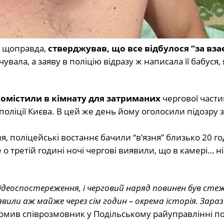
, щоправда,
стверджував, що все відбулося “за вз
ала, а заяву в поліцію відразу ж написала її бабуся,
омістили в кімнату для затриманих
чергової части
оліції Києва. В цей же день йому оголосили підозру з
я, поліцейські востаннє бачили “в’язня” близько 20 г
 третій годині ночі чергові виявили, що в камері… ні
відеоспостереження, і черговий наряд повинен був ст
вили аж майже через сім годин – окрема історія. Зараз
омив співрозмовник у Подільському райуправлінні пол