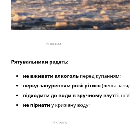
РЕКЛАМА
Рятувальники радять:
не вживати алкоголь
перед купанням;
перед зануренням розігрітися
(легка заряд
підходити до води в зручному взутті
, що
не пірнати
у крижану воду;
РЕКЛАМА