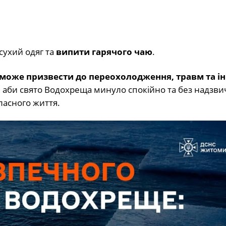
сухий одяг та
випити гарячого чаю
.
може призвести до переохолодження, травм та і
, аби свято Водохреща минуло спокійно та без надзв
ласного життя.