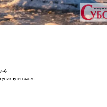
ка);
б уникнути травм;