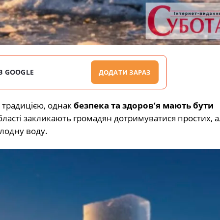
В GOOGLE
ДОДАТИ ЗАРАЗ
 традицією, однак
безпека та здоров’я мають бути
ласті закликають громадян дотримуватися простих, а
лодну воду.