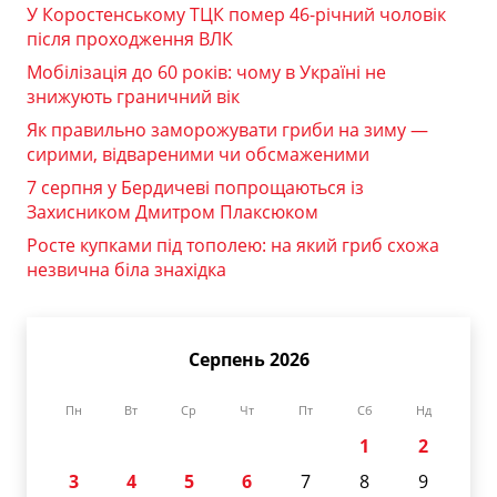
У Коростенському ТЦК помер 46-річний чоловік
після проходження ВЛК
Мобілізація до 60 років: чому в Україні не
знижують граничний вік
Як правильно заморожувати гриби на зиму —
сирими, відвареними чи обсмаженими
7 серпня у Бердичеві попрощаються із
Захисником Дмитром Плаксюком
Росте купками під тополею: на який гриб схожа
незвична біла знахідка
Серпень 2026
Пн
Вт
Ср
Чт
Пт
Сб
Нд
1
2
3
4
5
6
7
8
9