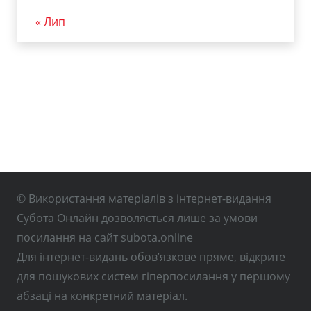
« Лип
© Використання матеріалів з інтернет-видання
Субота Онлайн дозволяється лише за умови
посилання на сайт subota.online
Для інтернет-видань обов’язкове пряме, відкрите
для пошукових систем гіперпосилання у першому
абзаці на конкретний матеріал.