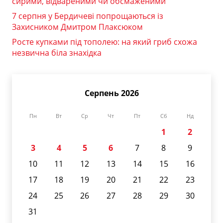
сирими, відвареними чи обсмаженими
7 серпня у Бердичеві попрощаються із
Захисником Дмитром Плаксюком
Росте купками під тополею: на який гриб схожа
незвична біла знахідка
Серпень 2026
Пн
Вт
Ср
Чт
Пт
Сб
Нд
1
2
3
4
5
6
7
8
9
10
11
12
13
14
15
16
17
18
19
20
21
22
23
24
25
26
27
28
29
30
31