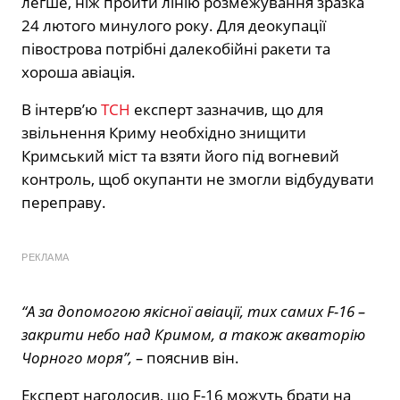
легше, ніж пройти лінію розмежування зразка
24 лютого минулого року. Для деокупації
півострова потрібні далекобійні ракети та
хороша авіація.
В інтервʼю
ТСН
експерт зазначив, що для
звільнення Криму необхідно знищити
Кримський міст та взяти його під вогневий
контроль, щоб окупанти не змогли відбудувати
переправу.
РЕКЛАМА
“А за допомогою якісної авіації, тих самих F-16 –
закрити небо над Кримом, а також акваторію
Чорного моря”, –
пояснив він.
Експерт наголосив, що F-16 можуть брати на