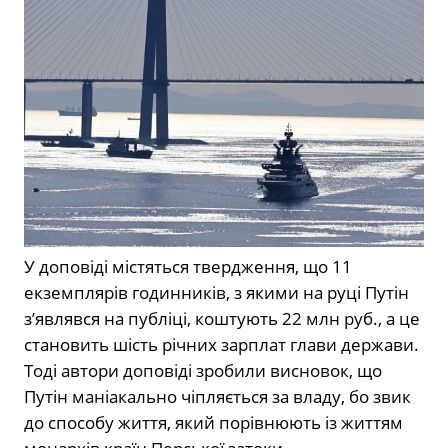
У доповіді містяться твердження, що 11
екземплярів годинників, з якими на руці Путін
з’являвся на публіці, коштують 22 млн руб., а це
становить шість річних зарплат глави держави.
Тоді автори доповіді зробили висновок, що
Путін маніакально чіпляється за владу, бо звик
до способу життя, який порівнюють із життям