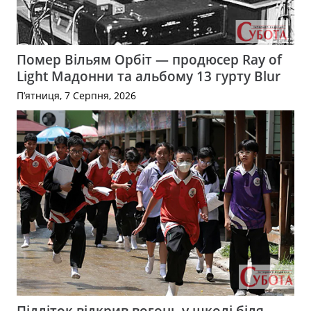
Помер Вільям Орбіт — продюсер Ray of
Light Мадонни та альбому 13 гурту Blur
П’ятниця, 7 Серпня, 2026
Підліток відкрив вогонь у школі біля