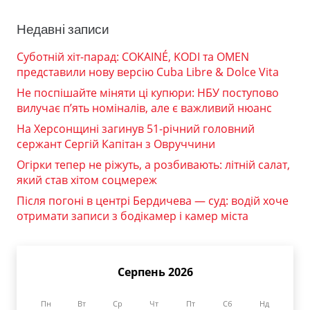
Недавні записи
Суботній хіт-парад: COKAINÉ, KODI та OMEN
представили нову версію Cuba Libre & Dolce Vita
Не поспішайте міняти ці купюри: НБУ поступово
вилучає п’ять номіналів, але є важливий нюанс
На Херсонщині загинув 51-річний головний
сержант Сергій Капітан з Овруччини
Огірки тепер не ріжуть, а розбивають: літній салат,
який став хітом соцмереж
Після погоні в центрі Бердичева — суд: водій хоче
отримати записи з бодікамер і камер міста
Серпень 2026
Пн
Вт
Ср
Чт
Пт
Сб
Нд