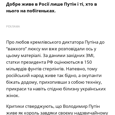
Добре живе в Росії лише Путін і ті, хто в
нього на побігеньках.
РЕКЛАМА
Про любов кремлівського диктатора Путіна до
“важкого” люксу ми вже розповідали ось у
цьому матеріалі. За даними західних ЗМІ,
статки президента РФ оцінюються в 150
мільярдів фунтів стерлінгів. Напевно, тому
російський народ живе так бідно, а окупанти
біжать додому, прихопивши з собою техніку,
прикраси та навіть спідню білизну українських
жінок.
Критики стверджують, що Володимир Путін
живе як король завдяки своєму надзвичайному