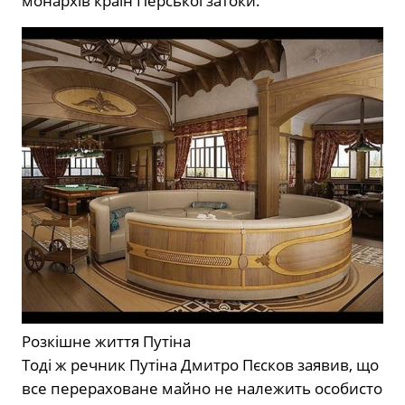
монархів країн Перської затоки.
Розкішне життя Путіна
Тоді ж речник Путіна Дмитро Пєсков заявив, що
все перераховане майно не належить особисто