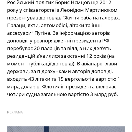
Російський політик Борис Нємцов ще 2012
року у співавторстві з Леонідом Мартинюком
презентував доповідь “Життя раба на галерах.
Палаци, яхти, автомобілі, літаки та інші
аксесуари” Путіна. За інформацією авторів
доповіді, у розпорядженні президента РФ
перебуває 20 палаців та вілл, з них дев’ять
резиденцій з’явилися за останні 12 років (на
момент публікації доповіді). В авіапарк глави
держави, за підрахунками авторів доповіді,
входить 43 літаки та 15 вертольотів вартістю 1
млрд доларів. Флотилія президента включає
чотири судна загальною вартістю 3 млрд руб.
РЕКЛАМА