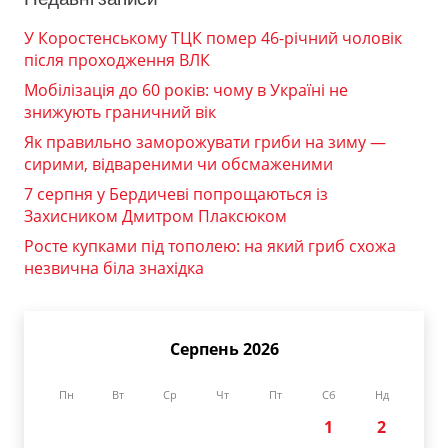
У Коростенському ТЦК помер 46-річний чоловік
після проходження ВЛК
Мобілізація до 60 років: чому в Україні не
знижують граничний вік
Як правильно заморожувати гриби на зиму —
сирими, відвареними чи обсмаженими
7 серпня у Бердичеві попрощаються із
Захисником Дмитром Плаксюком
Росте купками під тополею: на який гриб схожа
незвична біла знахідка
Серпень 2026
Пн
Вт
Ср
Чт
Пт
Сб
Нд
1
2