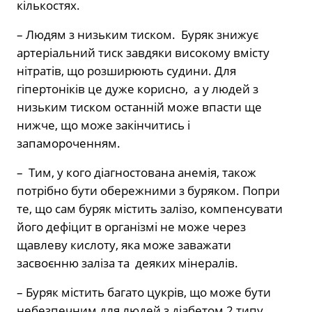
кількостях.
– Людям з низьким тиском. Буряк знижує
артеріальний тиск завдяки високому вмісту
нітратів, що розширюють судини. Для
гіпертоніків це дуже корисно, а у людей з
низьким тиском останній може впасти ще
нижче, що може закінчитись і
запамороченням.
– Тим, у кого діагностована анемія, також
потрібно бути обережними з буряком. Попри
те, що сам буряк містить залізо, компенсувати
його дефіцит в організмі не може через
щавлеву кислоту, яка може заважати
засвоєнню заліза та деяких мінералів.
– Буряк містить багато цукрів, що може бути
небезпечним для людей з діабетом 2 типу.