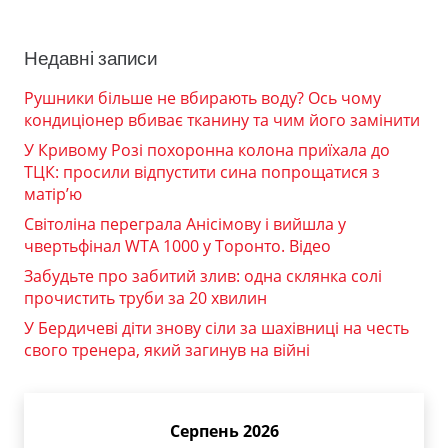
Недавні записи
Рушники більше не вбирають воду? Ось чому
кондиціонер вбиває тканину та чим його замінити
У Кривому Розі похоронна колона приїхала до
ТЦК: просили відпустити сина попрощатися з
матір’ю
Світоліна переграла Анісімову і вийшла у
чвертьфінал WTA 1000 у Торонто. Відео
Забудьте про забитий злив: одна склянка солі
прочистить труби за 20 хвилин
У Бердичеві діти знову сіли за шахівниці на честь
свого тренера, який загинув на війні
Серпень 2026