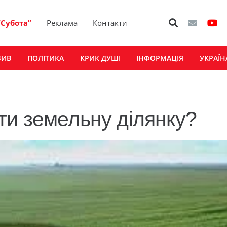
“Субота”
Реклама
Контакти
ЗИВ
ПОЛІТИКА
КРИК ДУШІ
ІНФОРМАЦІЯ
УКРАЇН
и земельну ділянку?