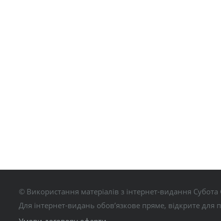
© Використання матеріалів з інтернет-видання Субота 
Для інтернет-видань обов’язкове пряме, відкрите для 
Умови договору оферти