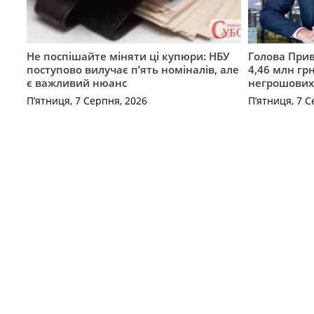
Не поспішайте міняти ці купюри: НБУ
Голова Прив
поступово вилучає п’ять номіналів, але
4,46 млн грн
є важливий нюанс
негрошових
П’ятниця, 7 Серпня, 2026
П’ятниця, 7 С