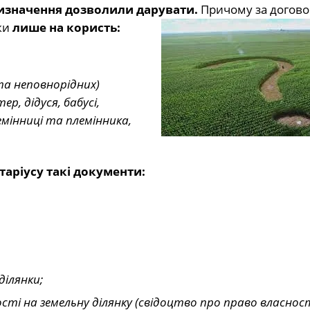
ризначення дозволили дарувати.
Причому за догов
ки
лише на користь:
 та неповнорідних)
р, дідуся, бабусі,
емінниці та племінника,
аріусу такі
документи:
ділянки;
і на земельну ділянку (свідоцтво про право власност