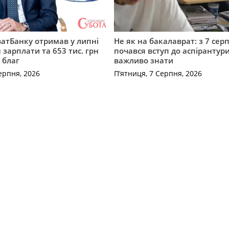
атБанку отримав у липні
Не як на бакалаврат: з 7 сер
 зарплати та 653 тис. грн
почався вступ до аспірантур
 благ
важливо знати
ерпня, 2026
П’ятниця, 7 Серпня, 2026