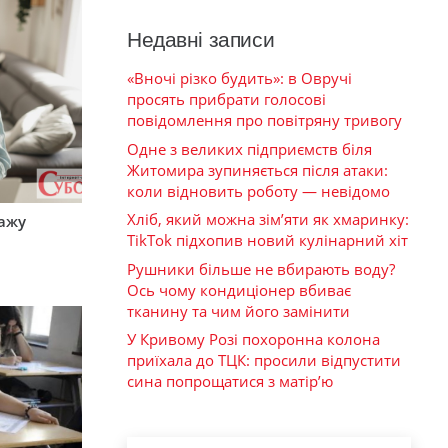
Недавні записи
«Вночі різко будить»: в Овручі
просять прибрати голосові
повідомлення про повітряну тривогу
Одне з великих підприємств біля
Житомира зупиняється після атаки:
коли відновить роботу — невідомо
Хліб, який можна зім’яти як хмаринку:
тажу
TikTok підхопив новий кулінарний хіт
Рушники більше не вбирають воду?
Ось чому кондиціонер вбиває
тканину та чим його замінити
У Кривому Розі похоронна колона
приїхала до ТЦК: просили відпустити
сина попрощатися з матір’ю