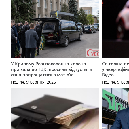
У Кривому Розі похоронна колона
Світоліна п
приїхала до ТЦК: просили відпустити
у чвертьфін
сина попрощатися з матір’ю
Відео
Неділя, 9 Серпня, 2026
Неділя, 9 Сер