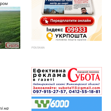
ором
РЕКЛАМА
і на