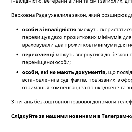
інвалідністю, ветерани війни та сім’ї загиблих, д
Верховна Рада ухвалила закон, який розширює до
особи з інвалідністю
зможуть скористатися
перевищує двох прожиткових мінімумів для п
враховували два прожиткові мінімуми для не
переселенці
можуть звернутися до безкошто
переміщеної особи;
особи, які не мають документів,
що посвід
встановленні в суді фактів, пов’язаних із о
отримання компенсації за пошкоджене та з
З питань безкоштовної правової допомоги теле
Слідкуйте за нашими новинами в Телеграм-к