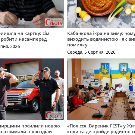
рийшла на картку: сім
Кабачкова ікра на зиму: чом
о робити насамперед
виходить водянистою і як в
помилку
рпня, 2026
Середа, 5 Серпня, 2026
мирщини посилили новою
«Полісся. Вареник FEST» у Жи
о отримали підрозділи
коли та де пройде родинне с