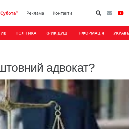
“Субота”
Реклама
Контакти
ЗИВ
ПОЛІТИКА
КРИК ДУШІ
ІНФОРМАЦІЯ
УКРАЇН
штовний адвокат?