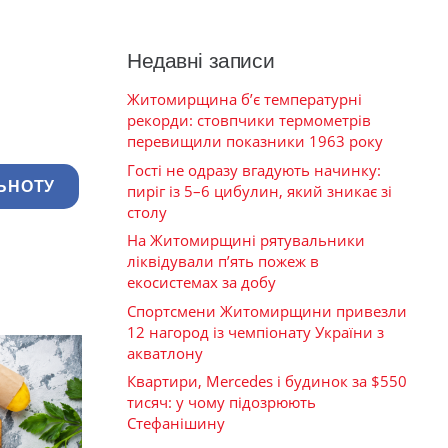
Недавні записи
Житомирщина б’є температурні
рекорди: стовпчики термометрів
перевищили показники 1963 року
Гості не одразу вгадують начинку:
ЬНОТУ
пиріг із 5–6 цибулин, який зникає зі
столу
На Житомирщині рятувальники
ліквідували п’ять пожеж в
екосистемах за добу
Спортсмени Житомирщини привезли
12 нагород із чемпіонату України з
акватлону
Квартири, Mercedes і будинок за $550
тисяч: у чому підозрюють
Стефанішину