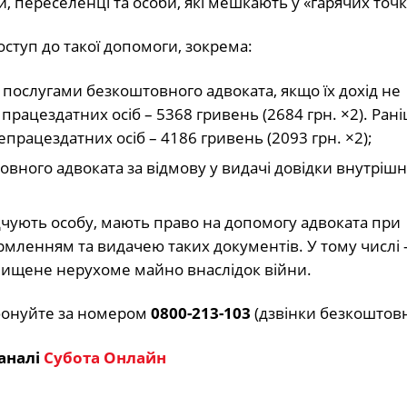
іти, переселенці та особи, які мешкають у «гарячих точк
ступ до такої допомоги, зокрема:
 послугами безкоштовного адвоката, якщо їх дохід не
рацездатних осіб – 5368 гривень (2684 грн. ×2). Ран
працездатних осіб – 4186 гривень (2093 грн. ×2);
вного адвоката за відмову у видачі довідки внутріш
чують особу, мають право на допомогу адвоката при
формленням та видачею таких документів. У тому числі 
нищене нерухоме майно внаслідок війни.
фонуйте за номером
0800-213-103
(дзвінки безкоштовн
аналі
Субота Онлайн