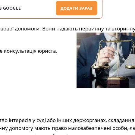
В GOOGLE
ДОДАТИ ЗАРАЗ
авової допомоги. Вони надають первинну та вторинн
е консультація юриста,
во інтересів у суді або інших держорганах, складання
нну допомогу мають право малозабезпечені особи, л