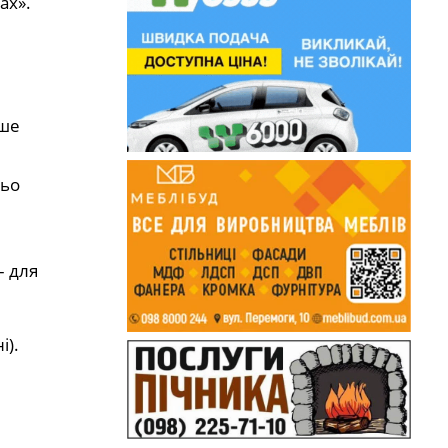
ах».
іше
ньо
– для
і).