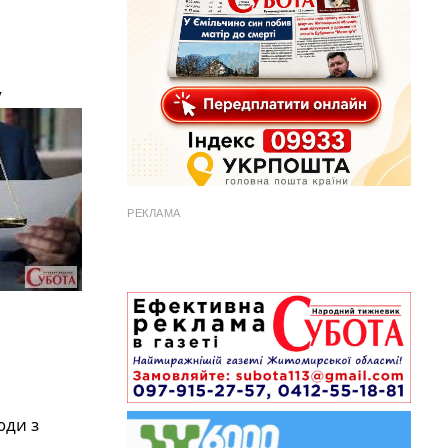
у
РЕКЛАМА
юди з