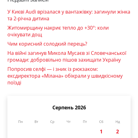
У Києві Audi врізалася у вантажівку: загинули жінка
та 2-річна дитина
Житомирщину накриє тепло до +30°: коли
очікувати дощ
Чим корисний солодкий перець?
На війні загинув Микола Мусаєв зі Словечанської
громади: добровільно пішов захищати Україну
Попросив селфі — і зник із рюкзаком:
ексдиректора «Мілана» обікрали у швидкісному
поїзді
Серпень 2026
Пн
Вт
Ср
Чт
Пт
Сб
Нд
1
2