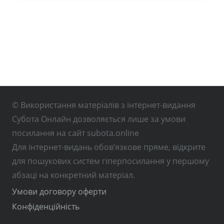
© Використання матеріалів з інтернет-видання
Субота Онлайн дозволяється лише за умови
посилання на сайт subota.online
Для інтернет-видань обов’язкове пряме, відкрите
для пошукових систем гіперпосилання у першому
абзаці на конкретний матеріал.
Умови договору оферти
Конфіденційність