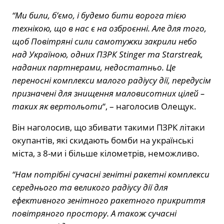
“Ми били, б’ємо, і будемо бити ворога тією
технікою, що в нас є на озброєнні. Але для того,
щоб Повітряні сили самотужки закрили небо
над Україною, одних ПЗРК Stinger та Starstreak,
наданих партнерами, недостатньо. Це
переносні комплекси малого радіусу дії, передусім
призначені для знищення маловисотних цілей –
таких як вертольоти
“, – наголосив Олещук.
Він наголосив, що збивати такими ПЗРК літаки
окупантів, які скидають бомби на українські
міста, з 8-ми і більше кілометрів, неможливо.
“Нам потрібні сучасні зенітні ракетні комплекси
середнього та великого радіусу дії для
ефективного зенітного ракетного прикриття
повітряного простору. А також сучасні