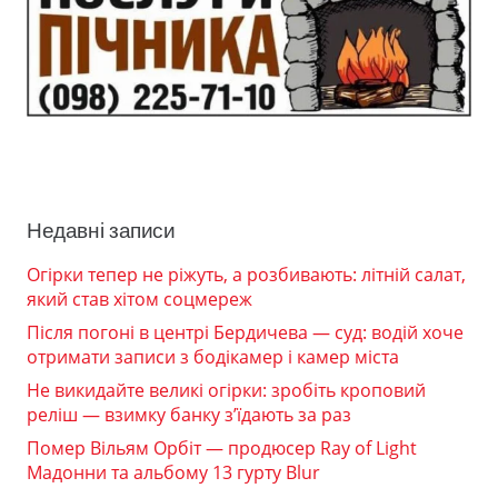
Недавні записи
Огірки тепер не ріжуть, а розбивають: літній салат,
який став хітом соцмереж
Після погоні в центрі Бердичева — суд: водій хоче
отримати записи з бодікамер і камер міста
Не викидайте великі огірки: зробіть кроповий
реліш — взимку банку з’їдають за раз
Помер Вільям Орбіт — продюсер Ray of Light
Мадонни та альбому 13 гурту Blur