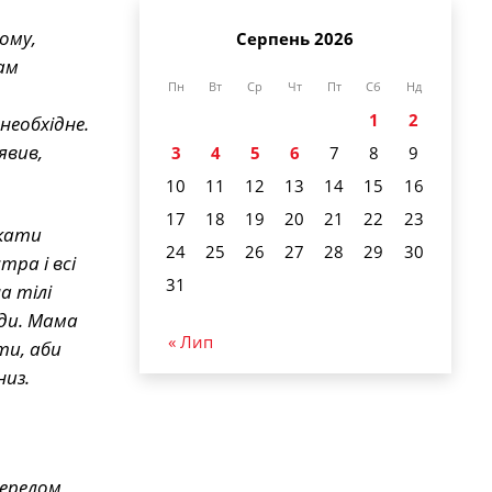
ому,
Серпень 2026
ам
Пн
Вт
Ср
Чт
Пт
Сб
Нд
1
2
необхідне.
явив,
3
4
5
6
7
8
9
10
11
12
13
14
15
16
17
18
19
20
21
22
23
икати
24
25
26
27
28
29
30
ра і всі
31
а тілі
оди. Мама
« Лип
ти, аби
низ.
перелом