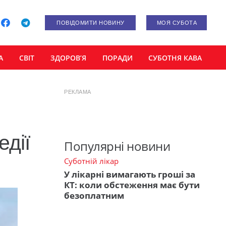
ПОВІДОМИТИ НОВИНУ
МОЯ СУБОТА
А
СВІТ
ЗДОРОВ’Я
ПОРАДИ
СУБОТНЯ КАВА
РЕКЛАМА
едії
Популярні новини
Суботній лікар
У лікарні вимагають гроші за
КТ: коли обстеження має бути
безоплатним