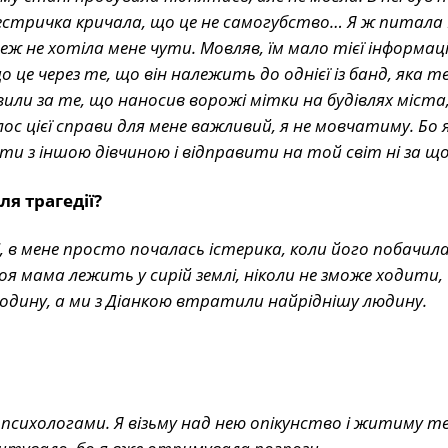
 Сестричка кричала, що це не самогубство… Я ж питала
теж не хотіла мене чути. Мовляв, їм мало тієї інформації
це через те, що він належить до однієї із банд, яка т
или за те, що наносив ворожі мітки на будівлях міста,
ос цієї справи для мене важливий, я не мовчатиму. Бо
 з іншою дівчиною і відправити на той світ ні за що
я трагедії?
 в мене просто почалась істерика, коли його побачила.
Моя мама лежить у сирій землі, ніколи не зможе ходити,
одину, а ми з Діанкою втратили найріднішу людину.
з психологами. Я візьму над нею опікунство і житиму т