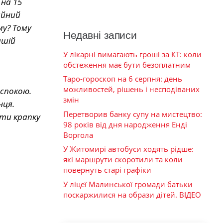
на 15
айний
му? Тому
Недавні записи
ашій
У лікарні вимагають гроші за КТ: коли
обстеження має бути безоплатним
Таро-гороскоп на 6 серпня: день
можливостей, рішень і несподіваних
 спокою.
змін
нця.
Перетворив банку супу на мистецтво:
ити крапку
98 років від дня народження Енді
Воргола
У Житомирі автобуси ходять рідше:
які маршрути скоротили та коли
повернуть старі графіки
У ліцеї Малинської громади батьки
поскаржилися на образи дітей. ВІДЕО