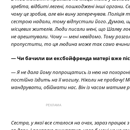
хребта, відбиті легені, пошкоджені інші органи.
чому це зробив, але він вину заперечував. Поліція 
сестрою надали, тому відпустили його. Думаю, що 
місцевих жителів. Люди писали мені, що Шалву лов
не арештували. Чому — мені невідомо. Тому розгол
пропустити, то ця людина може так само вчинити
— Чи бачили ви ексбойфренда матері вже післ
— Я не дала йому попрощатись із нею на похороні,
постійно їздить на її могилу. Ніколи не пробачу! 
мандрувати, обіймати нас. Він із часом матиме р
РЕКЛАМА
Сестра, у якої все сталося на очах, зараз працює 