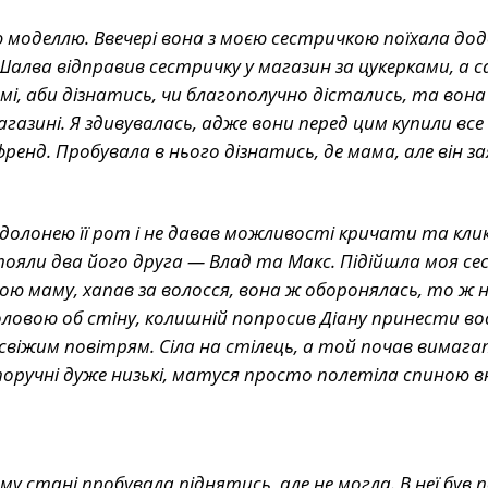
ю моделлю. Ввечері вона з моєю сестричкою поїхала дод
. Шалва відправив сестричку у магазин за цукерками, а с
амі, аби дізнатись, чи благополучно дістались, та вона
газині. Я здивувалась, адже вони перед цим купили все 
френд. Пробувала в нього дізнатись, де мама, але він за
долонею її рот і не давав можливості кричати та кл
ояли два його друга — Влад та Макс. Підійшла моя сест
ою маму, хапав за волосся, вона ж оборонялась, то ж н
головою об стіну, колишній попросив Діану принести в
свіжим повітрям. Сіла на стілець, а той почав вимага
 поручні дуже низькі, матуся просто полетіла спиною в
у стані пробувала піднятись, але не могла. В неї був 