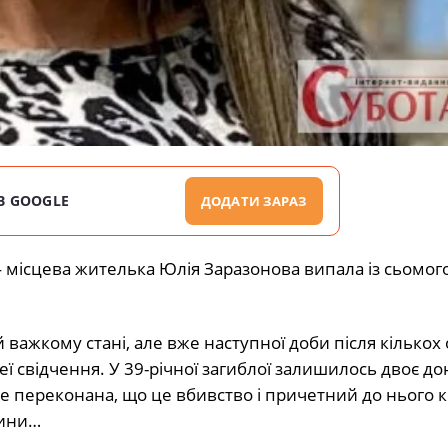
В GOOGLE
ДОДАТИ ЗАРАЗ
 — місцева жителька Юлія Заразонова випала із сьомог
рай важкому стані, але вже наступної доби після кількох
еї свідчення. У 39-річної загиблої залишилось двоє до
же переконана, що це вбивство і причетний до нього 
сини…