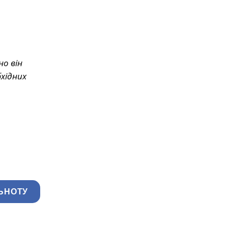
но він
бхідних
ЬНОТУ