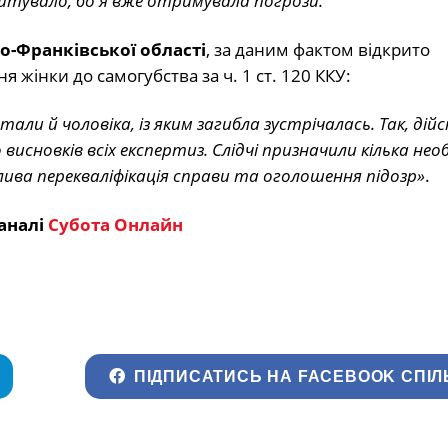
коштувало, бо я вже отримувала погрози.
но-Франківської області
, за даним фактом відкрито
жінки до самогубства за ч. 1 ст. 120 ККУ:
ли й чоловіка, із яким загибла зустрічалась. Так, дійс
исновків всіх експертиз. Слідчі призначили кілька нео
ожлива перекваліфікація справи та оголошення підозр»
.
аналі
Субота Онлайн
ПІДПИСАТИСЬ НА FACEBOOK СПІЛ