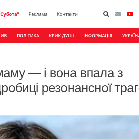
“Субота”
Реклама
Контакти
ЗИВ
ПОЛІТИКА
КРИК ДУШІ
ІНФОРМАЦІЯ
УКРАЇН
аму — і вона впала з
робиці резонансної траг