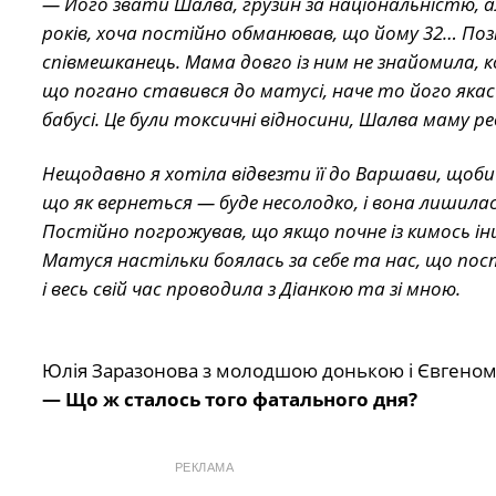
— Його звати Шалва, грузин за національністю, 
років, хоча постійно обманював, що йому 32… Позн
співмешканець. Мама довго із ним не знайомила, к
що погано ставився до матусі, наче то його якась
бабусі. Це були токсичні відносини, Шалва маму ре
Нещодавно я хотіла відвезти її до Варшави, щоби
що як вернеться — буде несолодко, і вона лишилас
Постійно погрожував, що якщо почне із кимось інш
Матуся настільки боялась за себе та нас, що по
і весь свій час проводила з Діанкою та зі мною.
Юлія Заразонова з молодшою донькою і Євгено
— Що ж сталось того фатального дня?
РЕКЛАМА