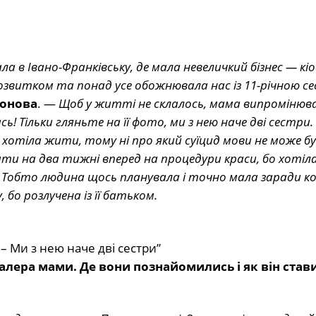
а в Івано-Франківську, де мала невеличкий бізнес — кіо
розвитком та понад усе обожнювала нас із 11-річною 
зонова
. —
Щоб у житті не склалось, мама випромінюв
ь! Тільки гляньте на її фото, ми з нею наче дві сестри
 хотіла жити, тому ні про який суїцид мови не може б
ти на два тижні вперед на процедури краси, бо хотіл
… Тобто людина щось планувала і точно мала заради к
бо розлучена із її батьком.
– Ми з нею наче дві сестри”
лера мами. Де вони познайомились і як він став