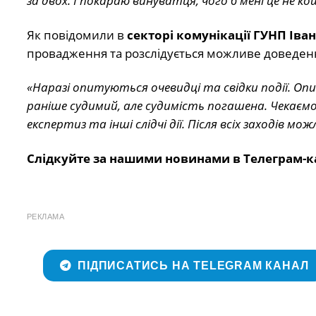
за двох. І покараю винуватця, чого б мені це не 
Як повідомили в
секторі комунікації ГУНП Іва
провадження та розслідується можливе доведення 
«Наразі опитуються очевидці та свідки події. Опита
раніше судимий, але судимість погашена. Чекаємо в
експертиз та інші слідчі дії. Після всіх заходів м
Слідкуйте за нашими новинами в Телеграм-к
РЕКЛАМА
ПІДПИСАТИСЬ НА TELEGRAM КАНАЛ