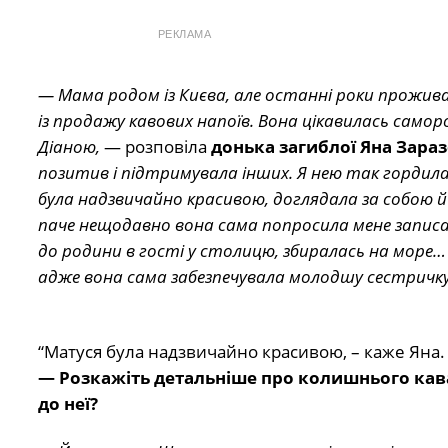
РЕКЛАМА
— Мама родом із Києва, але останні роки проживал
із продажу кавових напоїв. Вона цікавилась само
Діаною,
— розповіла
донька загиблої Яна Зара
позитив і підтримувала інших. Я нею так гордилас
була надзвичайно красивою, доглядала за собою й
паче нещодавно вона сама попросила мене записа
до родини в гості у столицю, збиралась на море
адже вона сама забезпечувала молодшу сестричку, 
“Матуся була надзвичайно красивою, – каже Яна. 
— Розкажіть детальніше про колишнього кава
до неї?