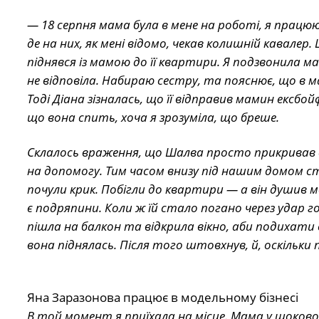
— 18 серпня мама була в мене на роботі, я працю
де на них, як мені відомо, чекав колишній кавалер
піднявся із мамою до її квартири. Я подзвонила м
не відповіла. Набираю сестру, та пояснює, що в ма
Тоді Діана зізналась, що її відправив мамин ексбой
що вона спить, хоча я зрозуміла, що бреше.
Склалось враження, що Шалва просто прикривав 
на допомогу. Тим часом внизу під нашим домом ст
почули крик. Побігли до квартири — а він душив м
є подряпини. Коли ж їй стало погано через удар 
пішла на балкон та відкрила вікно, аби подихати 
вона піднялась. Після того штовхнув, й, оскільки
Яна Заразонова працює в модельному бізнесі
В той момент я приїхала на місце. Мама у шоковом