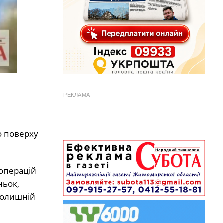
РЕКЛАМА
о поверху
 операцій
ньок,
колишній