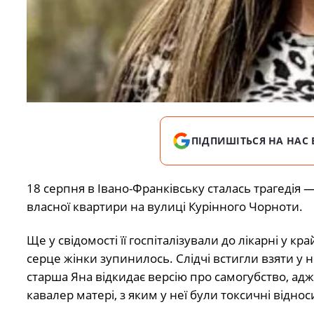
ПІДПИШІТЬСЯ НА НАС 
18 серпня в Івано-Франківську сталась трагедія
власної квартири на вулиці Курінного Чорноти.
Ще у свідомості її госпіталізували до лікарні у к
серце жінки зупинилось. Слідчі встигли взяти у н
старша Яна відкидає версію про самогубство, ад
кавалер матері, з яким у неї були токсичні відно