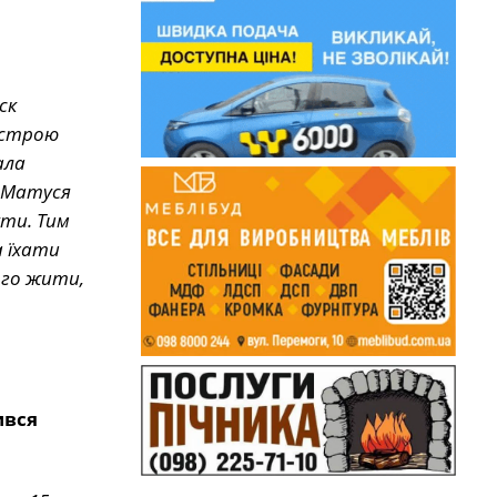
ск
сестрою
ала
. Матуся
ути. Тим
а їхати
ого жити,
ився