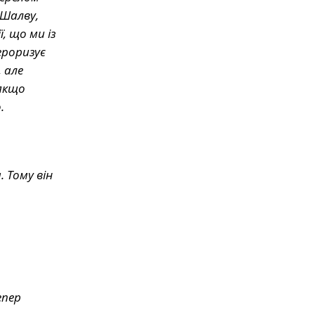
 Шалву,
, що ми із
ероризує
 але
 якщо
.
 Тому він
епер