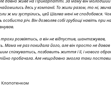
але давно живе на Прикарпатті. За маму він молодший 
айомились десь у компанії. То жили разом, то ні, звич
оли ж ми зустрілись, цей Шалва мені не сподобався. Чо
 особиста річ. Він дозволяв собі грубощі навіть при н
внував.
 трохи розвіятись, а він не відпустив, шантажував,
ь. Мама не раз покидала його, але він просто не давав
им спілкуватись, позбавить життя і її, і нового обра
стійно пробачала. Але нещодавно змогла таки постав
м Клопотенком