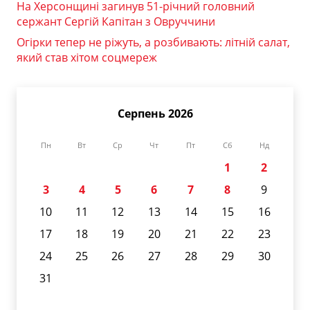
На Херсонщині загинув 51-річний головний
сержант Сергій Капітан з Овруччини
Огірки тепер не ріжуть, а розбивають: літній салат,
який став хітом соцмереж
Серпень 2026
Пн
Вт
Ср
Чт
Пт
Сб
Нд
1
2
3
4
5
6
7
8
9
10
11
12
13
14
15
16
17
18
19
20
21
22
23
24
25
26
27
28
29
30
31