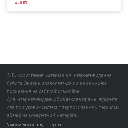
« Лип
© Використання матеріалів з інтернет-видання
Субота Онлайн дозволяється лише за умови
посилання на сайт subota.online
Для інтернет-видань обов’язкове пряме, відкрите
для пошукових систем гіперпосилання у першому
абзаці на конкретний матеріал.
Умови договору оферти