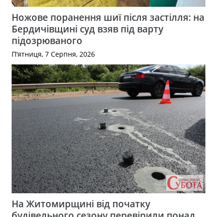
Ножове поранення шиї після застілля: на
Бердичівщині суд взяв під варту
підозрюваного
П’ятниця, 7 Серпня, 2026
На Житомирщині від початку
будівельного сезону перевірили понад