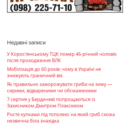
Недавні записи
У Коростенському ТЦК помер 46-річний чоловік
після проходження ВЛК
Мобілізація до 60 років: чому в Україні не
знижують граничний вік
Як правильно заморожувати гриби на зиму —
сирими, відвареними чи обсмаженими
7 серпня у Бердичеві попрощаються із
Захисником Дмитром Плаксюком
Росте купками під тополею: на який гриб схожа
незвична біла знахідка