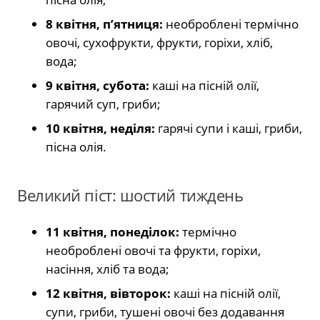
8 квітня, п’ятниця:
необроблені термічно
овочі, сухофрукти, фрукти, горіхи, хліб,
вода;
9 квітня, субота:
каші на пісній олії,
гарячий суп, гриби;
10 квітня, неділя:
гарячі супи і каші, гриби,
пісна олія.
Великий піст: шостий тиждень
11 квітня, понеділок:
термічно
необроблені овочі та фрукти, горіхи,
насіння, хліб та вода;
12 квітня, вівторок:
каші на пісній олії,
супи, гриби, тушені овочі без додавання