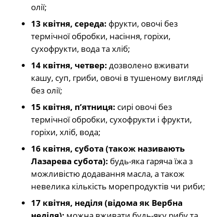
олії;
13 квітня, середа:
фрукти, овочі без
термічної обробки, насіння, горіхи,
сухофрукти, вода та хліб;
14 квітня, четвер:
дозволено вживати
кашу, суп, гриби, овочі в тушеному вигляді
без олії;
15 квітня, п’ятниця:
сирі овочі без
термічної обробки, сухофрукти і фрукти,
горіхи, хліб, вода;
16 квітня, субота (також називають
Лазарева субота):
будь-яка гаряча їжа з
можливістю додавання масла, а також
невелика кількість морепродуктів чи риби;
17 квітня, неділя (відома як Вербна
неділя):
можна вживати будь-яку рибу та