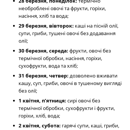
28 березня, понеділок:
термічно
необроблені овочі та фрукти, горіхи,
насіння, хліб та вода;
29 березня, вівторок:
каші на пісній олії,
супи, гриби, тушені овочі без додавання
олії;
30 березня, середа:
фрукти, овочі без
термічної обробки, насіння, горіхи,
сухофрукти, вода та хліб;
31 березня, четвер:
дозволено вживати
кашу, суп, гриби, овочі в тушеному вигляді
без олії;
1 квітня, п’ятниця:
сирі овочі без
термічної обробки, сухофрукти і фрукти,
горіхи, хліб, вода;
2 квітня, субота:
гарячі супи, каші, гриби,