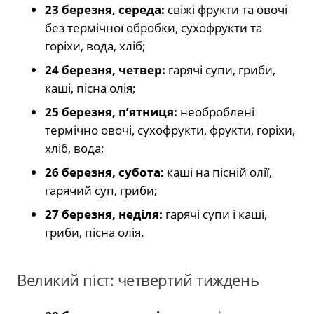
23 березня, середа:
свіжі фрукти та овочі
без термічної обробки, сухофрукти та
горіхи, вода, хліб;
24 березня, четвер:
гарячі супи, гриби,
каші, пісна олія;
25 березня, п’ятниця:
необроблені
термічно овочі, сухофрукти, фрукти, горіхи,
хліб, вода;
26 березня, субота:
каші на пісній олії,
гарячий суп, гриби;
27 березня, неділя:
гарячі супи і каші,
гриби, пісна олія.
Великий піст: четвертий тиждень