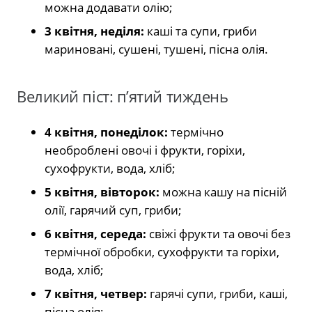
можна додавати олію;
3 квітня, неділя:
каші та супи, гриби
мариновані, сушені, тушені, пісна олія.
Великий піст: п’ятий тиждень
4 квітня, понеділок:
термічно
необроблені овочі і фрукти, горіхи,
сухофрукти, вода, хліб;
5 квітня, вівторок:
можна кашу на пісній
олії, гарячий суп, гриби;
6 квітня, середа:
свіжі фрукти та овочі без
термічної обробки, сухофрукти та горіхи,
вода, хліб;
7 квітня, четвер:
гарячі супи, гриби, каші,
пісна олія;