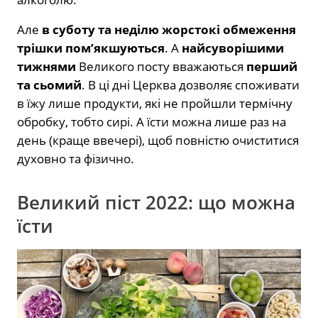
Але
в суботу та неділю жорстокі обмеження
трішки пом’якшуються
. А
найсуворішими
тижнями
Великого посту вважаються
перший
та сьомий
. В ці дні Церква дозволяє споживати
в їжу лише продукти, які не пройшли термічну
обробку, тобто сирі. А їсти можна лише раз на
день (краще ввечері), щоб повністю очиститися
духовно та фізично.
Великий піст 2022: що можна
їсти