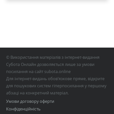
© Використання матеріалів з інтернет-видання
Субота Онлайн дозволяється лише за умови
посилання на сайт subota.online
Для інтернет-видань обов’язкове пряме, відкрите
для пошукових систем гіперпосилання у першому
абзаці на конкретний матеріал.
Умови договору оферти
Конфіденційність