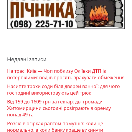
Недавні записи
На трасі Київ — Чоп поблизу Оліївки ДТП із
потерпілими: водіїв просять врахувати обмеження
Насипте трохи соди біля дверей ванної: для чого
господині використовують цей трюк
Від 159 до 1609 грн за гектар: дві громади
Житомирщини сьогодні розіграють в оренду
понад 49 га
Розсіл в огірках раптом помутнів: коли це
нормально, а коли банку краще викинути