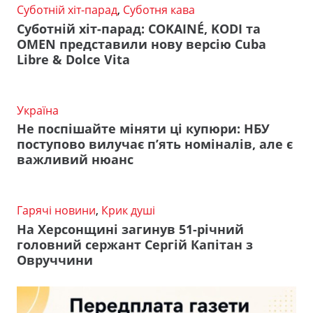
Суботній хіт-парад
,
Суботня кава
Суботній хіт-парад: COKAINÉ, KODI та
OMEN представили нову версію Cuba
Libre & Dolce Vita
Україна
Не поспішайте міняти ці купюри: НБУ
поступово вилучає п’ять номіналів, але є
важливий нюанс
Гарячі новини
,
Крик душі
На Херсонщині загинув 51-річний
головний сержант Сергій Капітан з
Овруччини