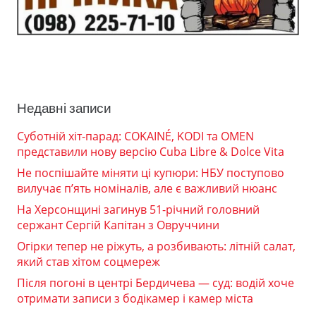
Недавні записи
Суботній хіт-парад: COKAINÉ, KODI та OMEN
представили нову версію Cuba Libre & Dolce Vita
Не поспішайте міняти ці купюри: НБУ поступово
вилучає п’ять номіналів, але є важливий нюанс
На Херсонщині загинув 51-річний головний
сержант Сергій Капітан з Овруччини
Огірки тепер не ріжуть, а розбивають: літній салат,
який став хітом соцмереж
Після погоні в центрі Бердичева — суд: водій хоче
отримати записи з бодікамер і камер міста