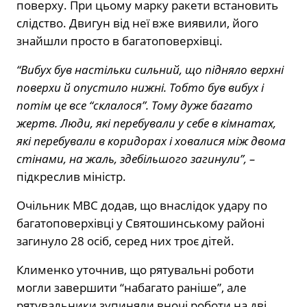
поверху. При цьому марку ракети встановить
слідство. Двигун від неї вже виявили, його
знайшли просто в багатоповерхівці.
“Вибух був настільки сильний, що підняло верхні
поверхи й опустило нижні. Тобто був вибух і
потім це все “склалося”. Тому дуже багато
жертв. Люди, які перебували у себе в кімнатах,
які перебували в коридорах і ховалися між двома
стінами, на жаль, здебільшого загинули”, –
підкреслив міністр.
Очільник МВС додав, що внаслідок удару по
багатоповерхівці у Святошинському районі
загинуло 28 осіб, серед них троє дітей.
Клименко уточнив, що рятувальні роботи
могли завершити “набагато раніше”, але
рятувальники зупиняли вночі роботи на дві