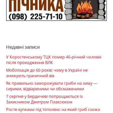
Недавні записи
У Коростенському ТЦК помер 46-річний чоловік
після проходження ВЛК
Мобілізація до 60 років: чому в Україні не
знижують граничний вік
Як правильно заморожувати гриби на зиму —
сирими, відвареними чи обсмаженими
7 серпня у Бердичеві попрощаються із
Захисником Дмитром Плаксюком
Росте купками під тополею: на який гриб схожа