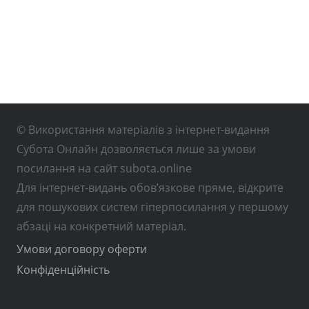
© Використання матеріалів з інтернет-видання
Субота Онлайн дозволяється лише за умови
посилання на сайт subota.online
Для інтернет-видань обов’язкове пряме, відкрите
для пошукових систем гіперпосилання у першому
абзаці на конкретний матеріал.
Умови договору оферти
Конфіденційність