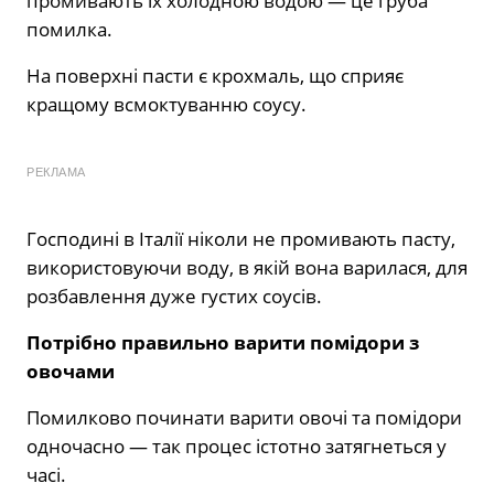
промивають їх холодною водою — це груба
помилка.
На поверхні пасти є крохмаль, що сприяє
кращому всмоктуванню соусу.
РЕКЛАМА
Господині в Італії ніколи не промивають пасту,
використовуючи воду, в якій вона варилася, для
розбавлення дуже густих соусів.
Потрібно правильно варити помідори з
овочами
Помилково починати варити овочі та помідори
одночасно — так процес істотно затягнеться у
часі.