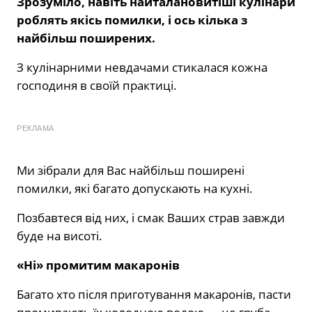
Зрозуміло, навіть найталановитіші кулінари
роблять якісь помилки, і ось кілька з
найбільш поширених.
З кулінарними невдачами стикалася кожна
господиня в своїй практиці.
РЕКЛАМА
Ми зібрали для Вас найбільш поширені
помилки, які багато допускають на кухні.
Позбавтеся від них, і смак Ваших страв завжди
буде на висоті.
«Ні» промитим макаронів
Багато хто після приготування макаронів, пасти