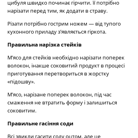
цибуля швидко починає гірчити. її потрібно
нарізати перед тим, як додати в страву.
Різати потрібно гострим ножем — від тупого
кухонного приладу з’являється гіркота.
Правильна нарізка стейків
М’ясо для стейків необхідно нарізати поперек
волокон, інакше соковитий продукт в процесі
приготування перетвориться в жорстку
«підошву».
М’ясо, нарізане поперек волокон, під час
смаження не втратить форму і залишиться
соковитим.
Правильне гасіння соди
Всі звикли гасити соду оцтом, але це