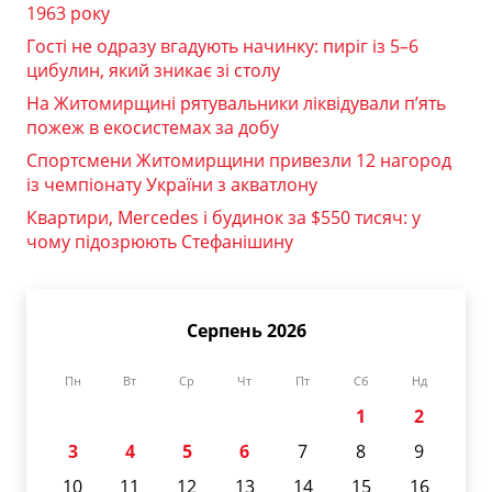
1963 року
Гості не одразу вгадують начинку: пиріг із 5–6
цибулин, який зникає зі столу
На Житомирщині рятувальники ліквідували п’ять
пожеж в екосистемах за добу
Спортсмени Житомирщини привезли 12 нагород
із чемпіонату України з акватлону
Квартири, Mercedes і будинок за $550 тисяч: у
чому підозрюють Стефанішину
Серпень 2026
Пн
Вт
Ср
Чт
Пт
Сб
Нд
1
2
3
4
5
6
7
8
9
10
11
12
13
14
15
16