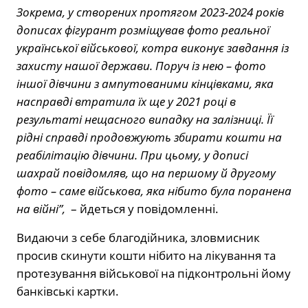
Зокрема, у створених протягом 2023-2024 років
дописах фігурант розміщував фото реальної
української військової, котра виконує завдання із
захисту нашої держави. Поруч із нею – фото
іншої дівчини з ампутованими кінцівками, яка
насправді втратила їх ще у 2021 році в
результаті нещасного випадку на залізниці. Її
рідні справді продовжують збирати кошти на
реабілітацію дівчини. При цьому, у дописі
шахрай повідомляв, що на першому й другому
фото – саме військова, яка нібито була поранена
на війні”,
– йдеться у повідомленні.
Видаючи з себе благодійника, зловмисник
просив скинути кошти нібито на лікування та
протезування військової на підконтрольні йому
банківські картки.