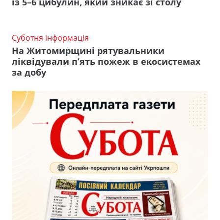
із 5–6 цибулин, який зникає зі столу
Суботня інформація
На Житомирщині рятувальники
ліквідували п’ять пожеж в екосистемах
за добу