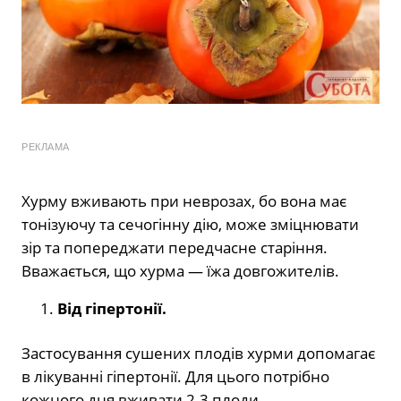
РЕКЛАМА
Хурму вживають при неврозах, бо вона має
тонізуючу та сечогінну дію, може зміцнювати
зір та попереджати передчасне старіння.
Вважається, що хурма — їжа довгожителів.
Від гіпертонії.
Застосування сушених плодів хурми допомагає
в лікуванні гіпертонії. Для цього потрібно
кожного дня вживати 2-3 плоди.