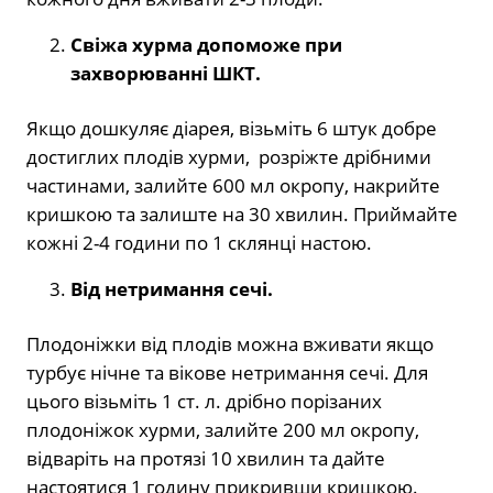
Свіжа
хурм
а
допом
оже при
захворюванні ШКТ
.
Якщо дошкуляє діарея, візьміть 6 штук добре
достиглих плодів хурми, розріжте дрібними
частинами, залийте 600 мл окропу, накрийте
кришкою та залиште на 30 хвилин. Приймайте
кожні 2-4 години по 1 склянці настою.
Від нетримання сечі.
Плодоніжки від плодів можна вживати якщо
турбує нічне та вікове нетримання сечі. Для
цього візьміть 1 ст. л. дрібно порізаних
плодоніжок хурми, залийте 200 мл окропу,
відваріть на протязі 10 хвилин та дайте
настоятися 1 годину прикривши кришкою.