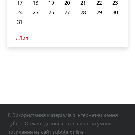
17
18
19
20
21
22
23
24
25
26
27
28
29
30
31
« Лип
© Використання матеріалів з інтернет-видання
Субота Онлайн дозволяється лише за умови
посилання на сайт subota.online