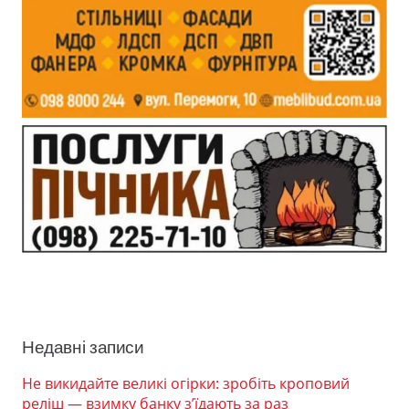
Недавні записи
Не викидайте великі огірки: зробіть кроповий
реліш — взимку банку з’їдають за раз