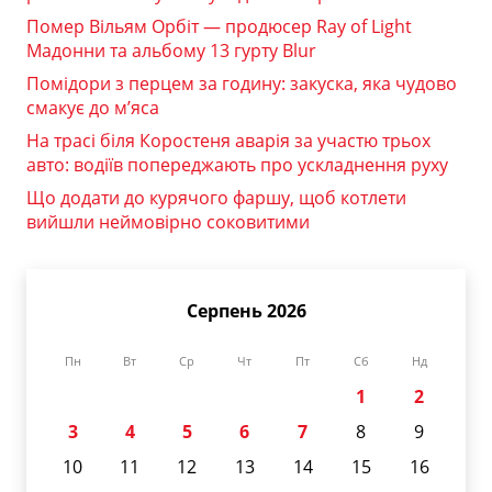
Помер Вільям Орбіт — продюсер Ray of Light
Мадонни та альбому 13 гурту Blur
Помідори з перцем за годину: закуска, яка чудово
смакує до м’яса
На трасі біля Коростеня аварія за участю трьох
авто: водіїв попереджають про ускладнення руху
Що додати до курячого фаршу, щоб котлети
вийшли неймовірно соковитими
Серпень 2026
Пн
Вт
Ср
Чт
Пт
Сб
Нд
1
2
3
4
5
6
7
8
9
10
11
12
13
14
15
16