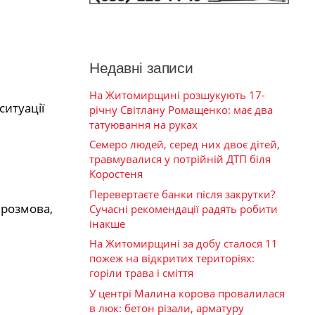
Недавні записи
На Житомирщині розшукують 17-
итуації
річну Світлану Ромащенко: має два
татуювання на руках
Семеро людей, серед них двоє дітей,
травмувалися у потрійній ДТП біля
Коростеня
Перевертаєте банки після закрутки?
 розмова,
Сучасні рекомендації радять робити
інакше
На Житомирщині за добу сталося 11
пожеж на відкритих територіях:
горіли трава і сміття
У центрі Малина корова провалилася
в люк: бетон різали, арматуру