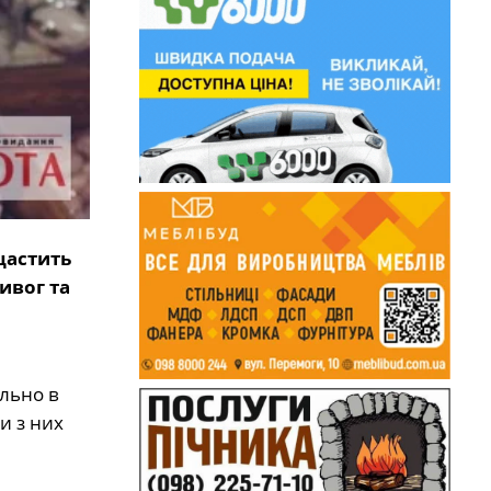
щастить
ивог та
ально в
и з них