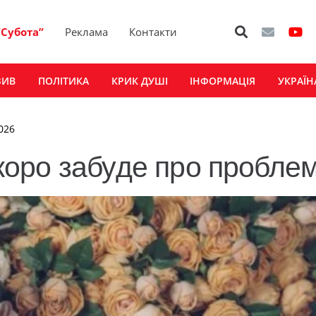
“Субота”
Реклама
Контакти
ЗИВ
ПОЛІТИКА
КРИК ДУШІ
ІНФОРМАЦІЯ
УКРАЇН
026
 скоро забуде про пробле