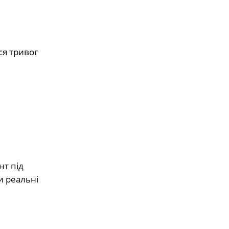
ся тривог
нт під
и реальні