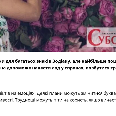
ни для багатьох знаків Зодіаку, але найбільше по
рна допоможе навести лад у справах, позбутися тр
ктів на емоціях. Деякі плани можуть змінитися букв
вості. Труднощі можуть піти на користь, якщо винест