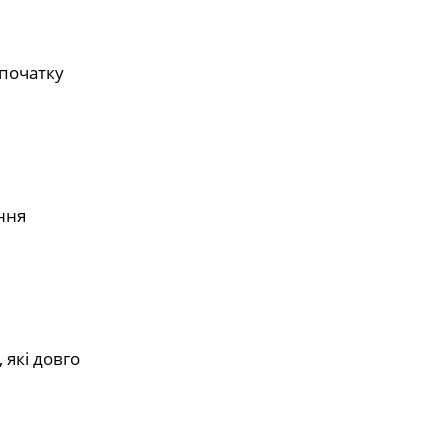
спочатку
ння
 які довго