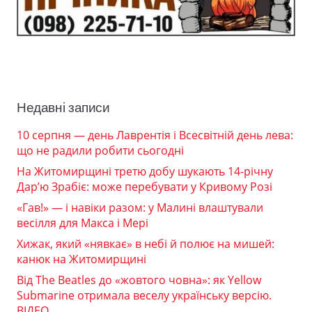
Недавні записи
10 серпня — день Лаврентія і Всесвітній день лева:
що не радили робити сьогодні
На Житомирщині третю добу шукають 14-річну
Дар’ю Зрабіє: може перебувати у Кривому Розі
«Гав!» — і навіки разом: у Малині влаштували
весілля для Макса і Мері
Хижак, який «нявкає» в небі й полює на мишей:
канюк на Житомирщині
Від The Beatles до «жовтого човна»: як Yellow
Submarine отримала веселу українську версію.
ВІДЕО