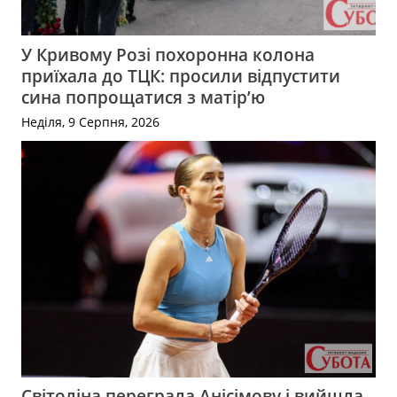
У Кривому Розі похоронна колона
приїхала до ТЦК: просили відпустити
сина попрощатися з матір’ю
Неділя, 9 Серпня, 2026
Світоліна переграла Анісімову і вийшла