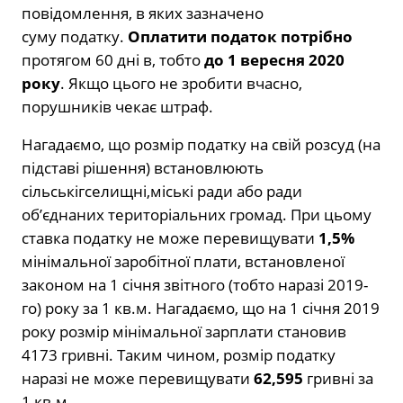
повідомлення, в яких зазначено
суму податку.
Оплатити податок по­трібно
протягом 60 дні в, тобто
до 1 ве­ресня 2020
року
. Якщо цього не зроби­ти вчасно,
порушників чекає штраф.
Нагадаємо, що розмір податку на свій розсуд (на
підставі рішення) вста­новлюють
сільськігселищні,міські ради або ради
об’єднаних територіальних громад. При цьому
ставка податку не може перевищувати
1,5%
мінімальної заробітної плати, встановленої
зако­ном на 1 січня звітного (тобто наразі 2019-
го) року за 1 кв.м. Нагадаємо, що на 1 січня 2019
року розмір мінімаль­ної зарплати становив
4173 гривні. Та­ким чином, розмір податку
наразі не може перевищувати
62,595
гривні за
1 кв.м.