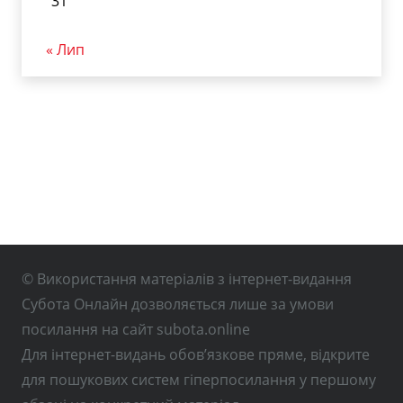
31
« Лип
© Використання матеріалів з інтернет-видання
Субота Онлайн дозволяється лише за умови
посилання на сайт subota.online
Для інтернет-видань обов’язкове пряме, відкрите
для пошукових систем гіперпосилання у першому