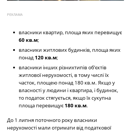
РЕКЛАМА
власники квартир, площа яких пе­ревищує
60 кв.м
;
власники житлових будинків, площа яких
понад
120 кв.м
;
власники інших різнихтипів об’єктів
житлової нерухомості, в тому числі їх
часток, площею понад 180 кв.м. Якщо у
власності у людини і квар­тира, і будинок,
то податок стягуєть­ся, якщо їх сукупна
площа перевищує
180 кв.м
.
До 1 липня поточного року власники
нерухомості мали отримати від подат­кової