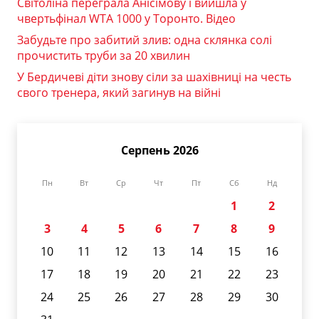
Світоліна переграла Анісімову і вийшла у
чвертьфінал WTA 1000 у Торонто. Відео
Забудьте про забитий злив: одна склянка солі
прочистить труби за 20 хвилин
У Бердичеві діти знову сіли за шахівниці на честь
свого тренера, який загинув на війні
Серпень 2026
Пн
Вт
Ср
Чт
Пт
Сб
Нд
1
2
3
4
5
6
7
8
9
10
11
12
13
14
15
16
17
18
19
20
21
22
23
24
25
26
27
28
29
30