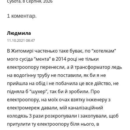
Субота, 8 Серпня, 2026
1
коментар
.
Людмила
11.10.2021 08:47
В Житомирі частенько таке буває, по “хотелкам”
мого сусіда “мєнта” в 2014 році не тільки
електроопору перенесли, а й трансформатор ледь
на водогінну трубу не поставили, як би я не
прийшла на обід і не побачила це все дійство, не
підняла б “шухер”, так би й зробили. Про
електроопору, на моїх очах взятку інженеру з
електромереж давали, мій каналізаційний
колодязь 3 рази розкропували і закопували, щоб
притулити ту електроопору біля нього, в