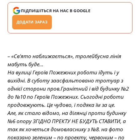
ПІДПИШІТЬСЯ НА НАС В GOOGLE
ДОДАТИ ЗАРАЗ
– «Св’ято наближається», тролейбусна лінія
мабуть буде…
На вулиці Героїв Пожежних роботи ідуть і у
вихідні. В суботу заасфальтовано тротуар з
однієї сторони пров.Гранітний і від будинку №2
до №10 по Героїв Пожежних. Сьогодні роботи
продовжують. Це чудово, і подяка їм за це.
Але, як стало відомо, на ділянці проти будинку
№6 опору ЗГІДНО ПРЕКТУ НЕ БУДУТЬ СТАВИТИ, а
так як хочеться домовласнику з №8. на фото
показано зеленим – по проекту, червоним – по