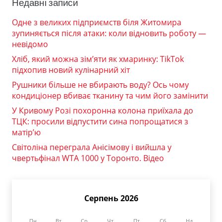
Недавні записи
Одне з великих підприємств біля Житомира
зупиняється після атаки: коли відновить роботу —
невідомо
Хліб, який можна зім’яти як хмаринку: TikTok
підхопив новий кулінарний хіт
Рушники більше не вбирають воду? Ось чому
кондиціонер вбиває тканину та чим його замінити
У Кривому Розі похоронна колона приїхала до
ТЦК: просили відпустити сина попрощатися з
матір’ю
Світоліна переграла Анісімову і вийшла у
чвертьфінал WTA 1000 у Торонто. Відео
Серпень 2026
Пн
Вт
Ср
Чт
Пт
Сб
Нд