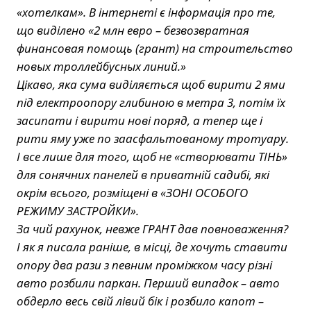
«хотелкам». В інтернеті є інформація про те,
що виділено «2 млн евро – безвозвратная
финансовая помощь (грант) на строительство
новых троллейбусных линий.»
Цікаво, яка сума виділяється щоб вирити 2 ями
під електроопору глибиною в метра 3, потім їх
засипати і вирити нові поряд, а тепер ще і
рити яму уже по заасфальтованому тротуару.
І все лише для того, щоб не «створювати ТІНЬ»
для сонячних панелей в приватній садибі, які
окрім всього, розміщені в «ЗОНІ ОСОБОГО
РЕЖИМУ ЗАСТРОЙКИ».
За чий рахунок, невже ГРАНТ дав повноваження?
І як я писала раніше, в місці, де хочуть ставити
опору два рази з певним проміжком часу різні
авто розбили паркан. Перший випадок – авто
обдерло весь свій лівий бік і розбило капот –