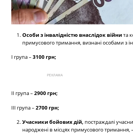
Особи з інвалідністю внаслідок війни
та 
примусового тримання, визнані особами з ін
І група –
3100 грн;
РЕКЛАМА
ІІ група –
2900 грн;
ІІІ група –
2700 грн;
Учасники бойових дій,
постраждалі учасник
народжені в місцях примусового тримання, 