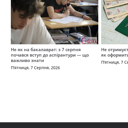
Не як на бакалаврат: з 7 серпня
Не отримуєт
почався вступ до аспірантури — що
як оформит
важливо знати
П’ятниця, 7 С
П’ятниця, 7 Серпня, 2026