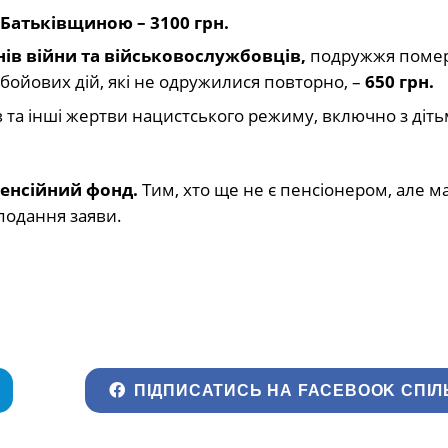
 Батьківщиною – 3100 грн.
нів війни та військовослужбовців,
подружжя помер
в бойових дій, які не одружилися повторно, –
650 грн.
в та інші жертви нацистського режиму, включно з діт
Пенсійний фонд.
Тим, хто ще не є пенсіонером, але м
 подання заяви.
ПІДПИСАТИСЬ НА FACEBOOK СПІЛ