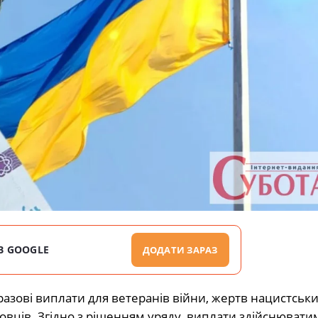
В GOOGLE
ДОДАТИ ЗАРАЗ
азові виплати для ветеранів війни, жертв нацистськ
овців. Згідно з рішенням уряду, виплати здійснювати