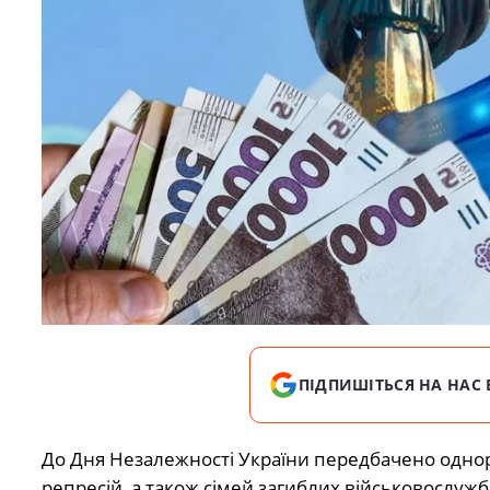
ПІДПИШІТЬСЯ НА НАС 
До Дня Незалежності України передбачено однор
репресій, а також сімей загиблих військовослужб