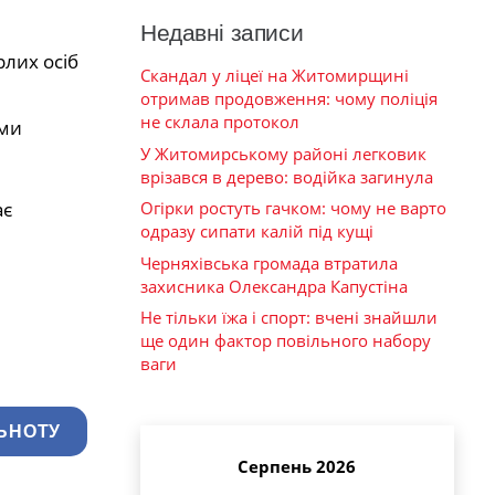
Недавні записи
лих осіб
Скандал у ліцеї на Житомирщині
отримав продовження: чому поліція
не склала протокол
ьми
У Житомирському районі легковик
врізався в дерево: водійка загинула
Огірки ростуть гачком: чому не варто
ає
одразу сипати калій під кущі
Черняхівська громада втратила
захисника Олександра Капустіна
Не тільки їжа і спорт: вчені знайшли
ще один фактор повільного набору
ваги
ЬНОТУ
Серпень 2026