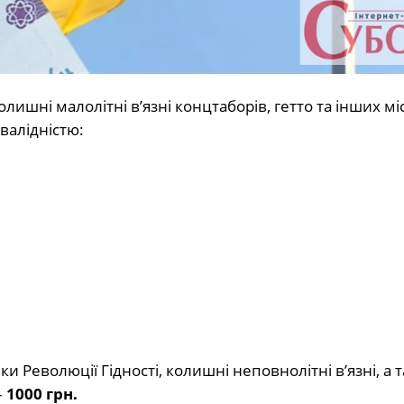
колишні малолітні в’язні концтаборів, гетто та інших мі
валідністю:
и Революції Гідності, колишні неповнолітні в’язні, а т
–
1000 грн.