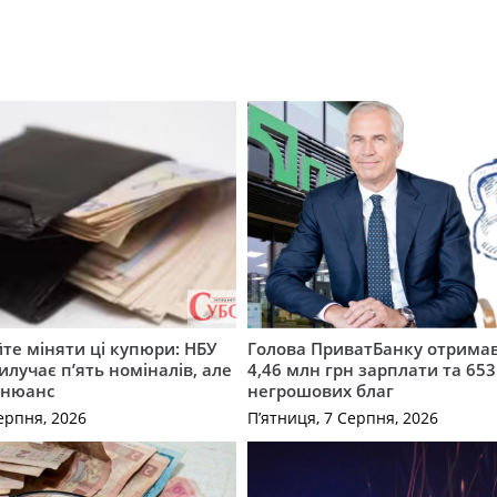
те міняти ці купюри: НБУ
Голова ПриватБанку отримав
илучає п’ять номіналів, але
4,46 млн грн зарплати та 653
 нюанс
негрошових благ
ерпня, 2026
П’ятниця, 7 Серпня, 2026