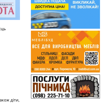
сць
акож діти,