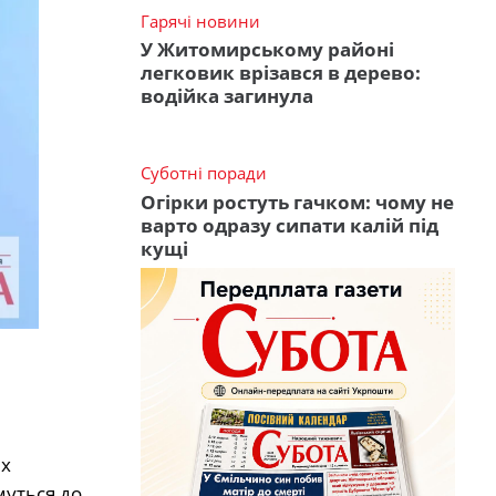
Гарячі новини
У Житомирському районі
легковик врізався в дерево:
водійка загинула
Суботні поради
Огірки ростуть гачком: чому не
варто одразу сипати калій під
кущі
их
муться до