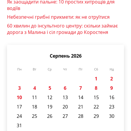
Як заощадити пальне: 10 простих хитрощів для
водіїв
Небезпечні грибні прикмети: як не отруїтися
60 хвилин до інсультного центру: скільки займає
дорога з Малина і сіл громади до Коростеня
Серпень 2026
Пн
Вт
Ср
Чт
Пт
Сб
Нд
1
2
3
4
5
6
7
8
9
10
11
12
13
14
15
16
17
18
19
20
21
22
23
24
25
26
27
28
29
30
31