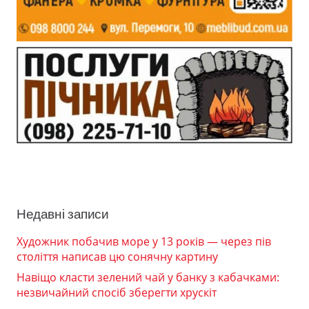
Недавні записи
Художник побачив море у 13 років — через пів
століття написав цю сонячну картину
Навіщо класти зелений чай у банку з кабачками:
незвичайний спосіб зберегти хрускіт