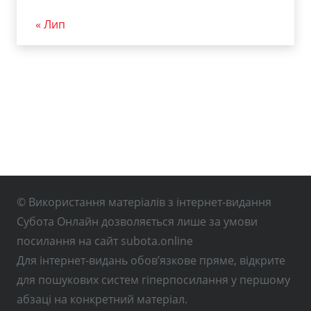
« Лип
© Використання матеріалів з інтернет-видання
Субота Онлайн дозволяється лише за умови
посилання на сайт subota.online
Для інтернет-видань обов’язкове пряме, відкрите
для пошукових систем гіперпосилання у першому
абзаці на конкретний матеріал.