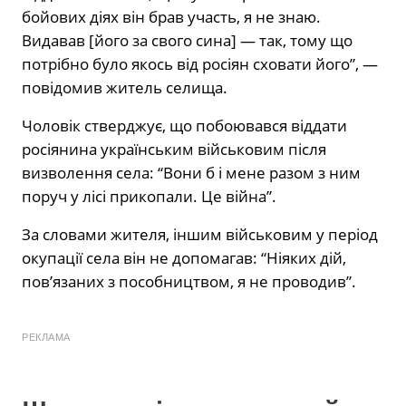
бойових діях він брав участь, я не знаю.
Видавав [його за свого сина] — так, тому що
потрібно було якось від росіян сховати його”, —
повідомив житель селища.
Чоловік стверджує, що побоювався віддати
росіянина українським військовим після
визволення села: “Вони б і мене разом з ним
поруч у лісі прикопали. Це війна”.
За словами жителя, іншим військовим у період
окупації села він не допомагав: “Ніяких дій,
пов’язаних з пособництвом, я не проводив”.
РЕКЛАМА