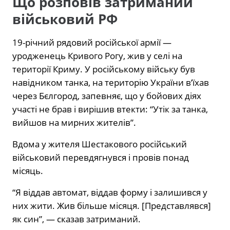
Що розповів затриманий
військовий РФ
19-річний рядовий російської армії —
уродженець Кривого Рогу, жив у селі на
території Криму. У російському війську був
навідником танка, на територію України в’їхав
через Бєлгород, запевняє, що у бойових діях
участі не брав і вирішив втекти: “Утік за танка,
вийшов на мирних жителів”.
Вдома у жителя Шестакового російський
військовий перевдягнувся і провів понад
місяць.
“Я віддав автомат, віддав форму і залишився у
них жити. Жив більше місяця. [Представлявся]
як син”, — сказав затриманий.