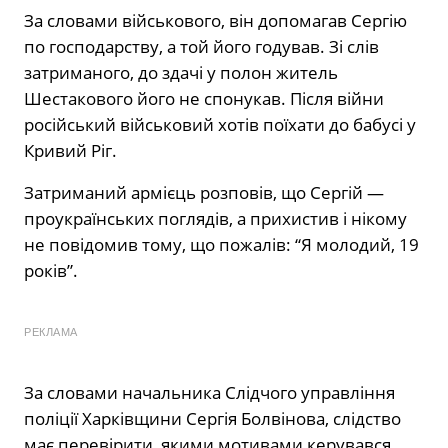
За словами військового, він допомагав Сергію
по господарству, а той його годував. Зі слів
затриманого, до здачі у полон житель
Шестакового його не спонукав. Після війни
російський військовий хотів поїхати до бабусі у
Кривий Ріг.
Затриманий армієць розповів, що Сергій —
проукраїнських поглядів, а прихистив і нікому
не повідомив тому, що пожалів: “Я молодий, 19
років”.
РЕКЛАМА
За словами начальника Слідчого управління
поліції Харківщини Сергія Болвінова, слідство
має перевірити, якими мотивами керувався