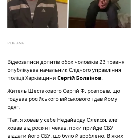
РЕКЛАМА
Відеозаписи допитів обох чоловіків 23 травня
опублікував начальник Слідчого управління
поліції Харківщини
Сергій Болвінов
.
Житель Шестакового Сергій Ф. розповів, що
годував російського військового і дав йому
одяг.
“Так, я ховав у себе Недайводу Олексія, але
ховав від росіян і чекав, поки прийде СБУ,
віддати його СБУ, що було й зроблено. В яких