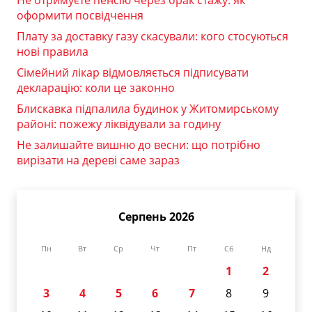
оформити посвідчення
Плату за доставку газу скасували: кого стосуються
нові правила
Сімейний лікар відмовляється підписувати
декларацію: коли це законно
Блискавка підпалила будинок у Житомирському
районі: пожежу ліквідували за годину
Не залишайте вишню до весни: що потрібно
вирізати на дереві саме зараз
Серпень 2026
Пн
Вт
Ср
Чт
Пт
Сб
Нд
1
2
3
4
5
6
7
8
9