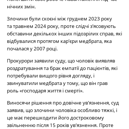
нічних змін.
Злочини були скоєні між груднем 2023 року
та травнем 2024 року, проте слідчі з’ясовують
обставини декількох інших підозрілих справ, які
відбувалися протягом кар’єри медбрата, яка
почалася у 2007 році.
Прокурори заявили суду, що чоловік виявляв
роздратування та брак емпатії до пацієнтів, які
потребували вищого рівня догляду, і
звинуватили медбрата у тому, що він грав
роль «господаря життя і смерті».
Виносячи рішення про довічне ув’язнення, суд
заявив, що злочини чоловіка особливо тяжкі, і
це має перешкодити його достроковому
звільненню після 15 років ув’язнення. Проте