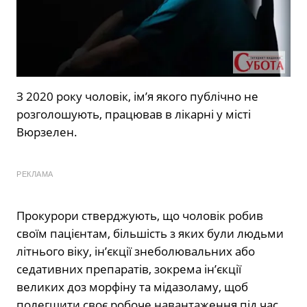
З 2020 року чоловік, ім’я якого публічно не
розголошують, працював в лікарні у місті
Вюрзелен.
РЕКЛАМА
Прокурори стверджують, що чоловік робив
своїм пацієнтам, більшість з яких були людьми
літнього віку, ін’єкції знеболювальних або
седативних препаратів, зокрема ін’єкції
великих доз морфіну та мідазоламу, щоб
полегшити своє робоче навантаження під час