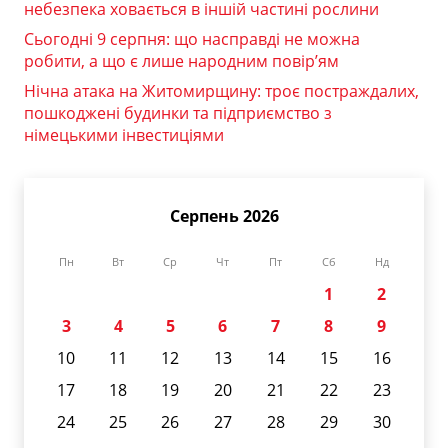
небезпека ховається в іншій частині рослини
Сьогодні 9 серпня: що насправді не можна
робити, а що є лише народним повір’ям
Нічна атака на Житомирщину: троє постраждалих,
пошкоджені будинки та підприємство з
німецькими інвестиціями
Серпень 2026
Пн
Вт
Ср
Чт
Пт
Сб
Нд
1
2
3
4
5
6
7
8
9
10
11
12
13
14
15
16
17
18
19
20
21
22
23
24
25
26
27
28
29
30