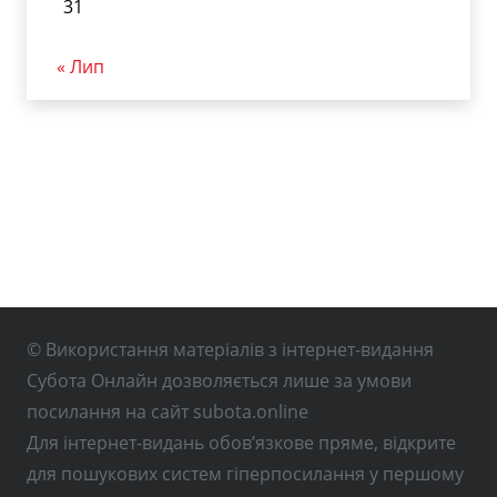
31
« Лип
© Використання матеріалів з інтернет-видання
Субота Онлайн дозволяється лише за умови
посилання на сайт subota.online
Для інтернет-видань обов’язкове пряме, відкрите
для пошукових систем гіперпосилання у першому