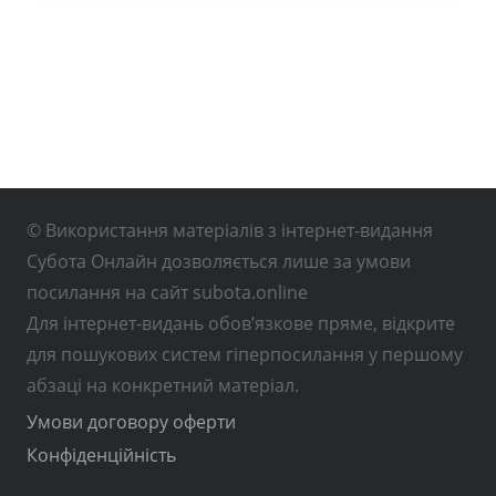
© Використання матеріалів з інтернет-видання
Субота Онлайн дозволяється лише за умови
посилання на сайт subota.online
Для інтернет-видань обов’язкове пряме, відкрите
для пошукових систем гіперпосилання у першому
абзаці на конкретний матеріал.
Умови договору оферти
Конфіденційність