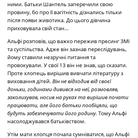
ними. Батьки Шантель заперечили свою
провину, бо про її вагітність дізнались тільки
після появи животика. До цього дівчина
приховувала свій стан…
Альфі розповів, що важко пережив пресинг ЗМІ
та суспільства. Адже він зазнав переслідувань,
йому ставили незручні питання та
провокували. У свої 13 він не знав, що сказати.
Проте хлопець вирішив вивчати літературу з
виховання дітей.
Він не відходив від своєї
доньки, годинами дивився на неї, розмовляв,
заколихував, носив на руках та вирішив почати
працювати, але його батьки пообіцяли, що
будуть забезпечувати його родину.
Тому Альфі
насолоджувався батьківством.
Утім мати хлопця почала сумніватися, що Альфі