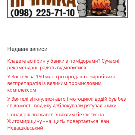
Недавні записи
Кладете аспірин у банки з помідорами? Сучасні
рекомендації радять відмовитися
У Звягелі за 150 млн грн продають виробника
ветпрепаратів із великим промисловим
комплексом
У Звягелі зіткнулися авто і мотоцикл: водій був без
свідомості, водійку деблокували рятувальники
Понад рік вважався зниклим безвісти: на
Житомирщину «на щиті» повертається Іван
Недашківський