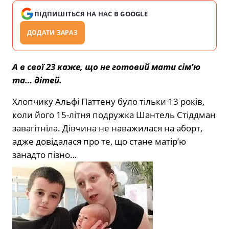
ПІДПИШІТЬСЯ НА НАС В GOOGLE
ДОДАТИ ЗАРАЗ
А в свої 23 каже, що не готовий мати сім’ю
та… дітей.
Хлопчику Альфі Паттену було тільки 13 років,
коли його 15-літня подружка Шантель Стіддман
завагітніла. Дівчина не наважилася на аборт,
адже довідалася про те, що стане матір’ю
занадто пізно…