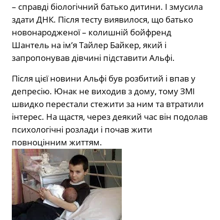
– справді біологічний батько дитини. І змусила
здати ДНК. Після тесту виявилося, що батько
новонародженої – колишній бойфренд
Шантель на ім’я Тайлер Байкер, який і
запропонував дівчині підставити Альфі.
Після цієї новини Альфі був розбитий і впав у
депресію. Юнак не виходив з дому, тому ЗМІ
швидко перестали стежити за ним та втратили
інтерес. На щастя, через деякий час він подолав
психологічні розлади і почав жити
повноцінним життям.