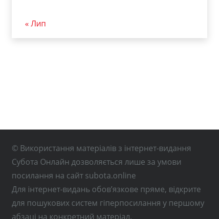
« Лип
© Використання матеріалів з інтернет-видання
Субота Онлайн дозволяється лише за умови
посилання на сайт subota.online
Для інтернет-видань обов’язкове пряме, відкрите
для пошукових систем гіперпосилання у першому
абзаці на конкретний матеріал.