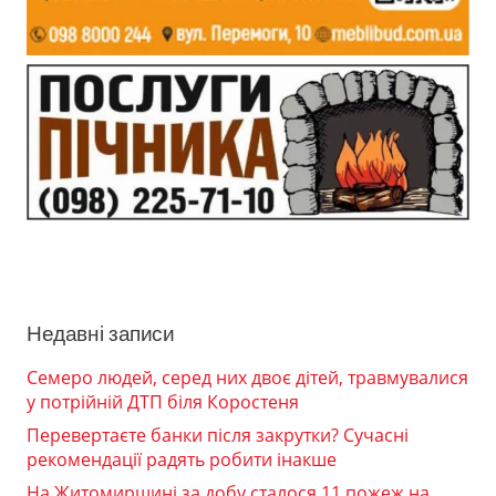
Недавні записи
Семеро людей, серед них двоє дітей, травмувалися
у потрійній ДТП біля Коростеня
Перевертаєте банки після закрутки? Сучасні
рекомендації радять робити інакше
На Житомирщині за добу сталося 11 пожеж на