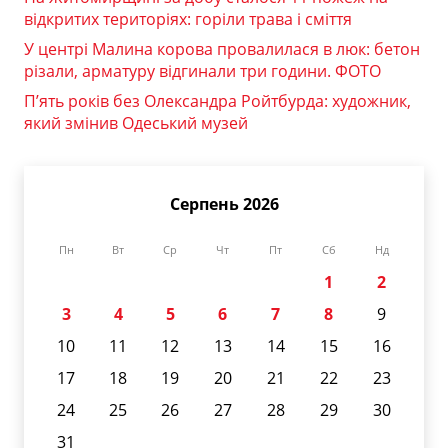
відкритих територіях: горіли трава і сміття
У центрі Малина корова провалилася в люк: бетон
різали, арматуру відгинали три години. ФОТО
П’ять років без Олександра Ройтбурда: художник,
який змінив Одеський музей
Серпень 2026
Пн
Вт
Ср
Чт
Пт
Сб
Нд
1
2
3
4
5
6
7
8
9
10
11
12
13
14
15
16
17
18
19
20
21
22
23
24
25
26
27
28
29
30
31