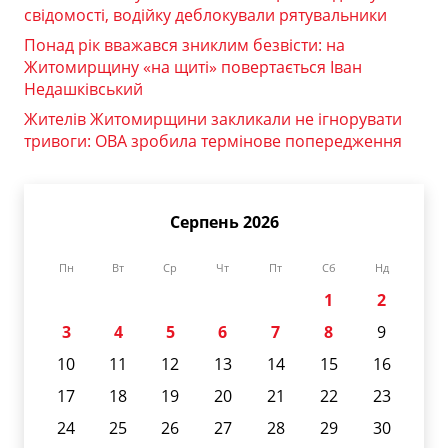
свідомості, водійку деблокували рятувальники
Понад рік вважався зниклим безвісти: на
Житомирщину «на щиті» повертається Іван
Недашківський
Жителів Житомирщини закликали не ігнорувати
тривоги: ОВА зробила термінове попередження
Серпень 2026
Пн
Вт
Ср
Чт
Пт
Сб
Нд
1
2
3
4
5
6
7
8
9
10
11
12
13
14
15
16
17
18
19
20
21
22
23
24
25
26
27
28
29
30