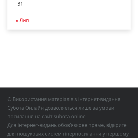
31
« Лип
© Використання матеріалів з інтернет-видання
Субота Онлайн дозволяється лише за умови
посилання на сайт subota.online
Для інтернет-видань обов’язкове пряме, відкрите
для пошукових систем гіперпосилання у першому