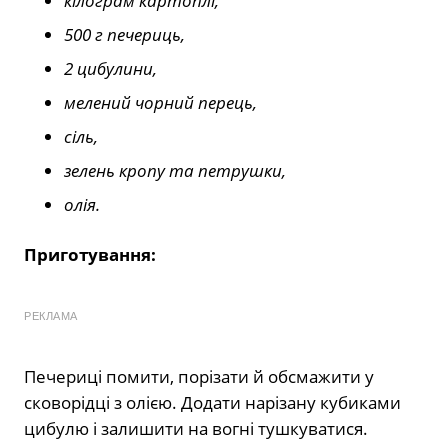
кілограм картоплі,
500 г печериць,
2 цибулини,
мелений чорний перець,
сіль,
зелень кропу та петрушки,
олія.
Приготування:
РЕКЛАМА
Печериці помити, порізати й обсмажити у
сковорідці з олією. Додати нарізану кубиками
цибулю і залишити на вогні тушкуватися.