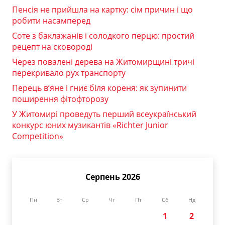
Пенсія не прийшла на картку: сім причин і що
робити насамперед
Соте з баклажанів і солодкого перцю: простий
рецепт на сковороді
Через повалені дерева на Житомирщині тричі
перекривало рух транспорту
Перець в’яне і гниє біля кореня: як зупинити
поширення фітофторозу
У Житомирі проведуть перший всеукраїнський
конкурс юних музикантів «Richter Junior
Competition»
Серпень 2026
Пн
Вт
Ср
Чт
Пт
Сб
Нд
1
2