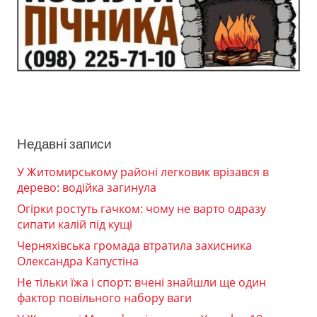
Недавні записи
У Житомирському районі легковик врізався в
дерево: водійка загинула
Огірки ростуть гачком: чому не варто одразу
сипати калій під кущі
Черняхівська громада втратила захисника
Олександра Капустіна
Не тільки їжа і спорт: вчені знайшли ще один
фактор повільного набору ваги