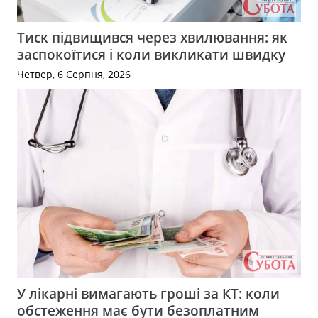
Тиск підвищився через хвилювання: як
заспокоїтися і коли викликати швидку
Четвер, 6 Серпня, 2026
У лікарні вимагають гроші за КТ: коли
обстеження має бути безоплатним