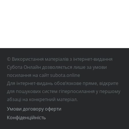
© Використання матеріалів з інтернет-видання
Субота Онлайн дозволяється лише за умови
посилання на сайт subota.online
Для інтернет-видань обов’язкове пряме, відкрите
для пошукових систем гіперпосилання у першому
абзаці на конкретний матеріал.
Умови договору оферти
Конфіденційність