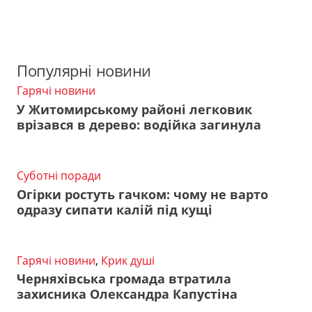
Популярні новини
Гарячі новини
У Житомирському районі легковик
врізався в дерево: водійка загинула
Суботні поради
Огірки ростуть гачком: чому не варто
одразу сипати калій під кущі
Гарячі новини
,
Крик душі
Черняхівська громада втратила
захисника Олександра Капустіна