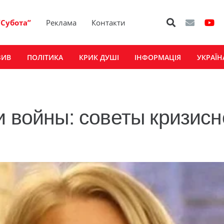
“Субота”
Реклама
Контакти
ЗИВ
ПОЛІТИКА
КРИК ДУШІ
ІНФОРМАЦІЯ
УКРАЇН
и войны: советы кризисн