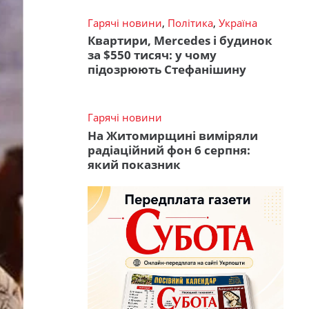
Гарячі новини
,
Політика
,
Україна
Квартири, Mercedes і будинок
за $550 тисяч: у чому
підозрюють Стефанішину
Гарячі новини
На Житомирщині виміряли
радіаційний фон 6 серпня:
який показник