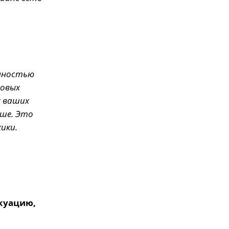
олностью
новых
ы ваших
ьше. Это
ики.
акуацию,