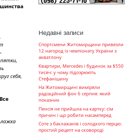
ьшинства
Недавні записи
,
ют
Спортсмени Житомирщини привезли
12 нагород із чемпіонату України з
—
акватлону
 пятки,
Квартири, Mercedes і будинок за $550
ть
тисяч: у чому підозрюють
уг себя,
Стефанішину
На Житомирщині виміряли
радіаційний фон 6 серпня: який
Все
показник
Пенсія не прийшла на картку: сім
причин і що робити насамперед
глажка
Соте з баклажанів і солодкого перцю:
простий рецепт на сковороді