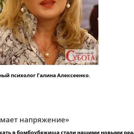
ый психолог Галина Алексеенко
.
имает напряжение»
ежать в бомбоубежища стали нашими новыми реа