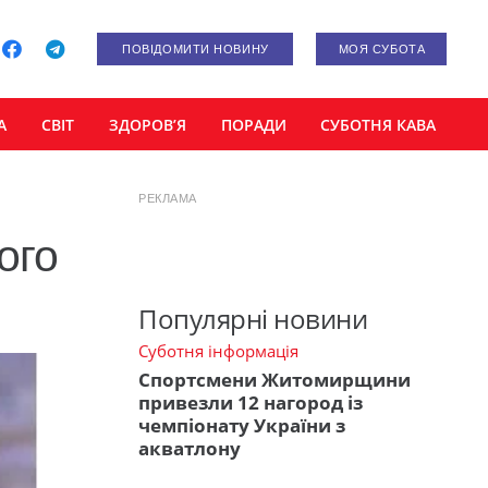
ПОВІДОМИТИ НОВИНУ
МОЯ СУБОТА
А
СВІТ
ЗДОРОВ’Я
ПОРАДИ
СУБОТНЯ КАВА
РЕКЛАМА
ого
Популярні новини
Суботня інформація
Спортсмени Житомирщини
привезли 12 нагород із
чемпіонату України з
акватлону