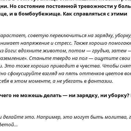
 дни. Но состояние постоянной тревожности у бол
ице, и в бомбоубежище. Как справляться с этими
арастает, советую переключиться на зарядку, уборку
 снимает напряжение и стресс. Также хорошо помога
из йоги: вдохните животом, потом — грудью, затем 
заземление». Станьте твердо на пол — ощутите свои
ми. Это тоже хорошо приводит в чувства. Чтобы сня
о сфокусируйте взгляд на пять оттенков цветов вокр
бя в этом моменте, а не убегать в фантазии.
ичего не можешь делать — ни зарядку, ни уборку? 
и делайте это. Например, это могут быть молитва, 
нфетой…