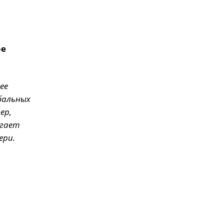
ое
ее
бальных
ер,
огает
ери.