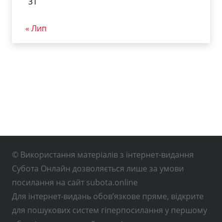
31
« Лип
© Використання матеріалів з інтернет-видання
Субота Онлайн дозволяється лише за умови
посилання на сайт subota.online
Для інтернет-видань обов’язкове пряме, відкрите
для пошукових систем гіперпосилання у першому