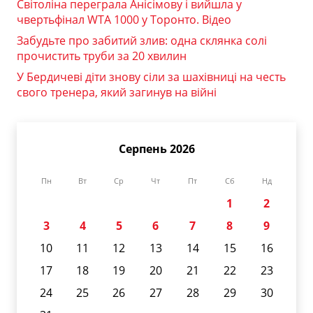
Світоліна переграла Анісімову і вийшла у
чвертьфінал WTA 1000 у Торонто. Відео
Забудьте про забитий злив: одна склянка солі
прочистить труби за 20 хвилин
У Бердичеві діти знову сіли за шахівниці на честь
свого тренера, який загинув на війні
Серпень 2026
Пн
Вт
Ср
Чт
Пт
Сб
Нд
1
2
3
4
5
6
7
8
9
10
11
12
13
14
15
16
17
18
19
20
21
22
23
24
25
26
27
28
29
30