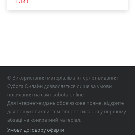
« Лип
© Використання матеріалів з інтернет-видання
Субота Онлайн дозволяється лише за умови
посилання на сайт subota.online
Для інтернет-видань обов’язкове пряме, відкрите
для пошукових систем гіперпосилання у першому
абзаці на конкретний матеріал.
Умови договору оферти