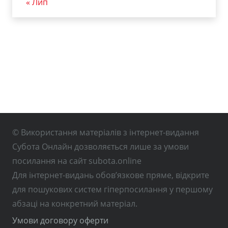
« Лип
© Використання матеріалів з інтернет-видання
Субота Онлайн дозволяється лише за умови
посилання на сайт subota.online
Для інтернет-видань обов’язкове пряме, відкрите
для пошукових систем гіперпосилання у першому
абзаці на конкретний матеріал.
Умови договору оферти