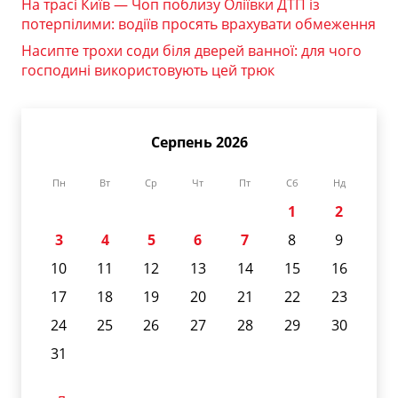
На трасі Київ — Чоп поблизу Оліївки ДТП із
потерпілими: водіїв просять врахувати обмеження
Насипте трохи соди біля дверей ванної: для чого
господині використовують цей трюк
Серпень 2026
Пн
Вт
Ср
Чт
Пт
Сб
Нд
1
2
3
4
5
6
7
8
9
10
11
12
13
14
15
16
17
18
19
20
21
22
23
24
25
26
27
28
29
30
31