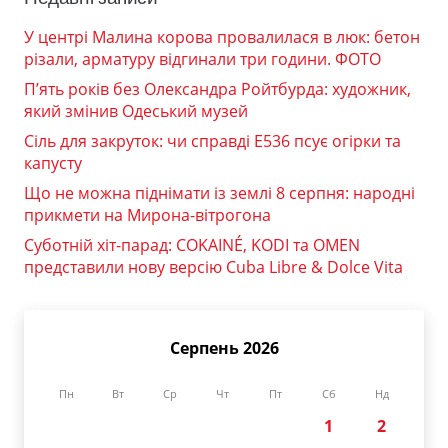
У центрі Малина корова провалилася в люк: бетон
різали, арматуру відгинали три години. ФОТО
П’ять років без Олександра Ройтбурда: художник,
який змінив Одеський музей
Сіль для закруток: чи справді Е536 псує огірки та
капусту
Що не можна піднімати із землі 8 серпня: народні
прикмети на Мирона-вітрогона
Суботній хіт-парад: COKAINÉ, KODI та OMEN
представили нову версію Cuba Libre & Dolce Vita
Серпень 2026
Пн
Вт
Ср
Чт
Пт
Сб
Нд
1
2