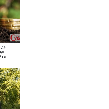
 дві
одні
9 га