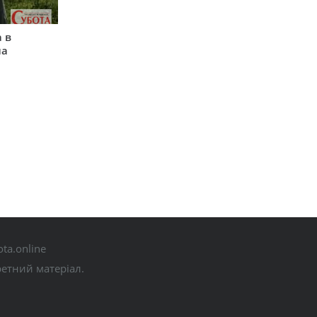
 в
на
ta.online
ретний матеріал.