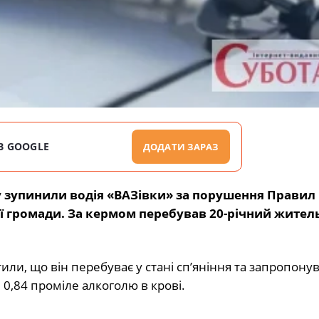
В GOOGLE
ДОДАТИ ЗАРАЗ
лу зупинили водія «ВАЗівки» за порушення Правил
ої громади. За кермом перебував 20-річний жител
или, що він перебуває у стані сп’яніння та запропону
 0,84 проміле алкоголю в крові.