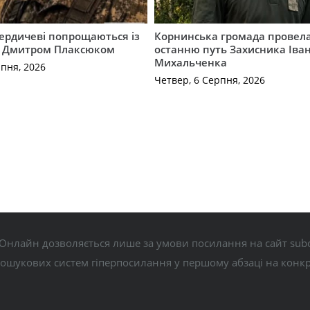
Бердичеві попрощаються із
Корнинська громада провела
 Дмитром Плаксюком
останню путь Захисника Іва
Михальченка
рпня, 2026
Четвер, 6 Серпня, 2026
Онлайн дозволяється лише за умови посилання на сайт subo
пошукових систем гіперпосилання у першому абзаці на конк