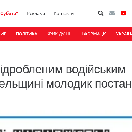
“Субота”
Реклама
Контакти
ЗИВ
ПОЛІТИКА
КРИК ДУШІ
ІНФОРМАЦІЯ
УКРАЇН
 підробленим водійським
гельщині молодик поста