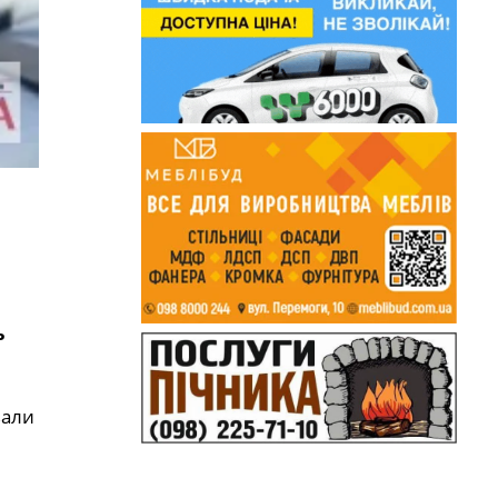
ь
вали