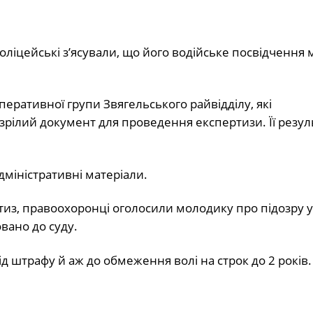
іцейські з’ясували, що його водійське посвідчення 
оперативної групи Звягельського райвідділу, які
зрілий документ для проведення експертизи. Її резул
дміністративні матеріали.
тиз, правоохоронці оголосили молодику про підозру 
вано до суду.
ід штрафу й аж до обмеження волі на строк до 2 років.