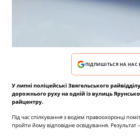
ПІДПИШІТЬСЯ НА НАС 
У липні поліцейські Звягельського райвідді
дорожнього руху на одній із вулиць Ярунськ
райцентру.
Під час спілкування з водієм правоохоронці поміт
пройти йому відповідне освідування. Результат –