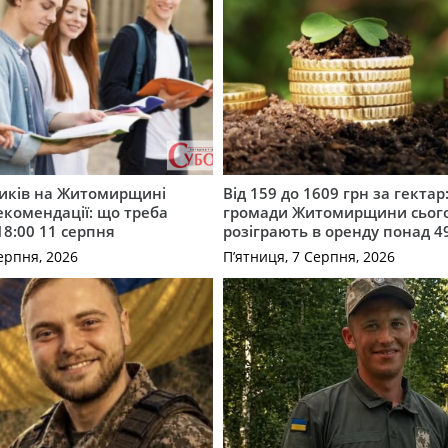
ників на Житомирщині
Від 159 до 1609 грн за гектар:
комендації: що треба
громади Житомирщини сьог
18:00 11 серпня
розіграють в оренду понад 4
ерпня, 2026
П’ятниця, 7 Серпня, 2026