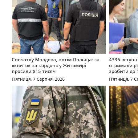
Спочатку Молдова, потім Польща: за
4336 вступ
«квиток за кордон» у Житомирі
отримали ре
просили $15 тисяч
зробити до 
П’ятниця, 7 Серпня, 2026
П’ятниця, 7 С