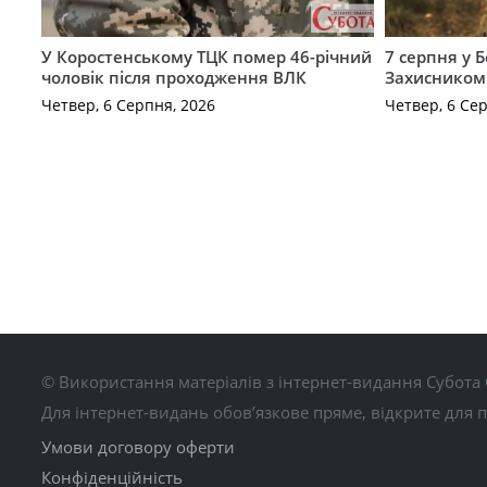
У Коростенському ТЦК помер 46-річний
7 серпня у 
чоловік після проходження ВЛК
Захисником
Четвер, 6 Серпня, 2026
Четвер, 6 Се
© Використання матеріалів з інтернет-видання Субота 
Для інтернет-видань обов’язкове пряме, відкрите для 
Умови договору оферти
Конфіденційність