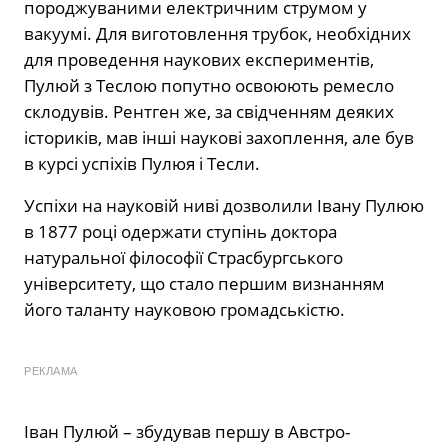
породжуваними електричним струмом у
вакуумі. Для виготовлення трубок, необхідних
для проведення наукових експериментів,
Пулюй з Теслою попутно освоюють ремесло
склодувів. Рентген же, за свідченням деяких
істориків, мав інші наукові захоплення, але був
в курсі успіхів Пулюя і Тесли.
Успіхи на науковій ниві дозволили Івану Пулюю
в 1877 році одержати ступінь доктора
натуральної філософії Страсбургського
університету, що стало першим визнанням
його таланту науковою громадськістю.
РЕКЛАМА
Іван Пулюй – збудував першу в Австро-