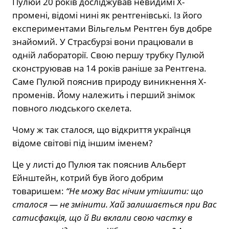
Пулюй 20 років досліджував невидимі Х-
промені, відомі нині як рентгенівські. Із його
експериментами Вільгельм Рентген був добре
знайомий. У Страсбурзі вони працювали в
одній лабораторії. Свою першу трубку Пулюй
сконструював на 14 років раніше за Рентгена.
Саме Пулюй пояснив природу виникнення Х-
променів. Йому належить і перший знімок
повного людського скелета.
Чому ж так сталося, що відкриття українця
відоме світові під іншим іменем?
Це у листі до Пулюя так пояснив Альберт
Ейнштейн, котрий був його добрим
товаришем:
“Не можу Вас нічим утішити: що
сталося — не змінити. Хай залишається при Вас
сатисфакція, що й Ви вклали свою частку в