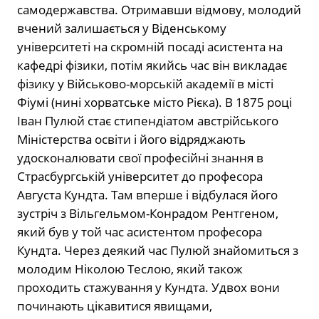
самодержавства. Отримавши відмову, молодий
вчений залишається у Віденському
університеті на скромній посаді асистента на
кафедрі фізики, потім якийсь час він викладає
фізику у Військово-морській академії в місті
Фіумі (нині хорватське місто Рієка). В 1875 році
Іван Пулюй стає стипендіатом австрійського
Міністерства освіти і його відряджають
удосконалювати свої професійні знання в
Страсбургській університет до професора
Августа Кундта. Там вперше і відбулася його
зустріч з Вільгельмом-Конрадом Рентгеном,
який був у той час асистентом професора
Кундта. Через деякий час Пулюй знайомиться з
молодим Ніколою Теслою, який також
проходить стажування у Кундта. Удвох вони
починають цікавитися явищами,