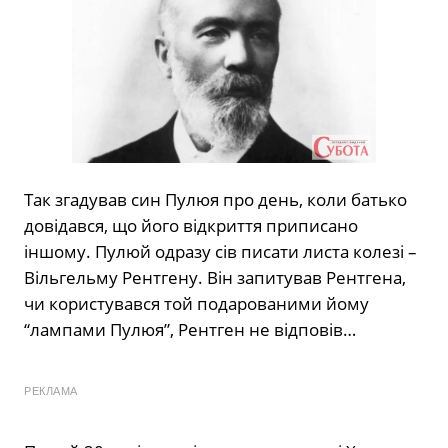
Так згадував син Пулюя про день, коли батько
довідався, що його відкриття приписано
іншому. Пулюй одразу сів писати листа колезі –
Вільгельму Рентгену. Він запитував Рентгена,
чи користувався той подарованими йому
“лампами Пулюя”, Рентген не відповів…
РЕКЛАМА