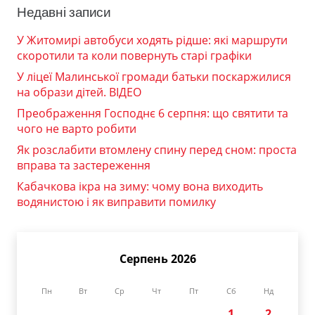
Недавні записи
У Житомирі автобуси ходять рідше: які маршрути
скоротили та коли повернуть старі графіки
У ліцеї Малинської громади батьки поскаржилися
на образи дітей. ВІДЕО
Преображення Господнє 6 серпня: що святити та
чого не варто робити
Як розслабити втомлену спину перед сном: проста
вправа та застереження
Кабачкова ікра на зиму: чому вона виходить
водянистою і як виправити помилку
Серпень 2026
Пн
Вт
Ср
Чт
Пт
Сб
Нд
1
2