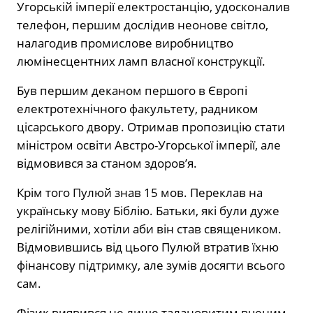
Угорській імперії електростанцію, удосконалив
телефон, першим дослідив неонове світло,
налагодив промислове виробництво
люмінесцентних ламп власної конструкції.
Був першим деканом першого в Європі
електротехнічного факультету, радником
цісарського двору. Отримав пропозицію стати
міністром освіти Австро-Угорської імперії, але
відмовився за станом здоров’я.
Крім того Пулюй знав 15 мов. Переклав на
українську мову Біблію. Батьки, які були дуже
релігійними, хотіли аби він став священиком.
Відмовившись від цього Пулюй втратив їхню
фінансову підтримку, але зумів досягти всього
сам.
Фізик виявився не лише талановитим вченим