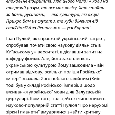
епохальне відкриття. Хіба цього мало? А коли на
тверезий розум, то все має логіку. Хто стоїть
за Вами, русинами, — яка культура, які акції?
Прикро Вам це слухати, та куди дінешся від
своєї долі? А за Рентгеном — уся Європа”.
Іван Пулюй, як справжній український патріот,
спробував почати свою наукову діяльність в
Київському університеті, відіславши запит на
кафедру фізики. Але, його захопленість
українською культурою йому зашкодила – він
отримав відмову, оскільки поліція Російської
імперії вважала його неблагонадійним (Київ
тоді був у складі Російської імперії, а щодо
вживання української мови діяв Валуєвській
циркуляр). Крім того, поліцейські чиновники в
науково-популярній статті Пулюя “Про нерухомі
зірки і планети” вмудрилися знайти критику