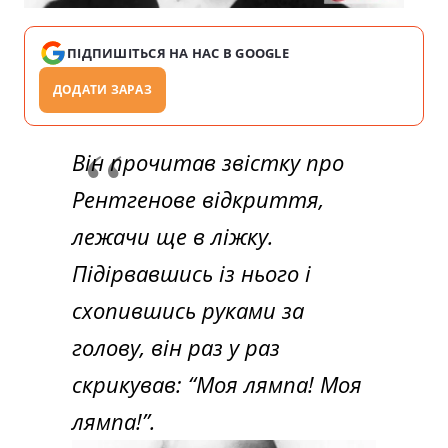
ПІДПИШІТЬСЯ НА НАС В GOOGLE
ДОДАТИ ЗАРАЗ
Він прочитав звістку про
Рентгенове відкриття,
лежачи ще в ліжку.
Підірвавшись із нього і
схопившись руками за
голову, він раз у раз
скрикував: “Моя лямпа! Моя
лямпа!”.