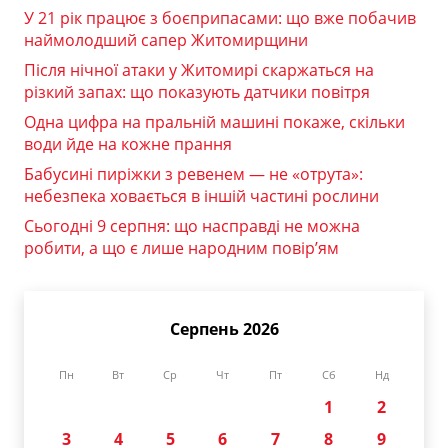
У 21 рік працює з боєприпасами: що вже побачив
наймолодший сапер Житомирщини
Після нічної атаки у Житомирі скаржаться на
різкий запах: що показують датчики повітря
Одна цифра на пральній машині покаже, скільки
води йде на кожне прання
Бабусині пиріжки з ревенем — не «отрута»:
небезпека ховається в іншій частині рослини
Сьогодні 9 серпня: що насправді не можна
робити, а що є лише народним повір’ям
Серпень 2026
Пн
Вт
Ср
Чт
Пт
Сб
Нд
1
2
3
4
5
6
7
8
9