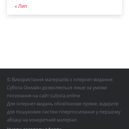
« Лип
© Використання матеріалів з інтернет-видання
Субота Онлайн дозволяється лише за умови
посилання на сайт subota.online
Для інтернет-видань обов’язкове пряме, відкрите
для пошукових систем гіперпосилання у першому
абзаці на конкретний матеріал.