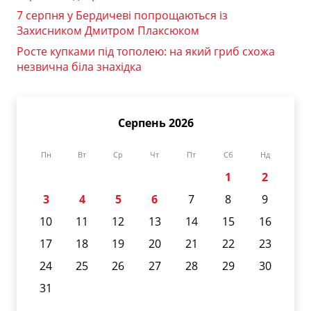
7 серпня у Бердичеві попрощаються із
Захисником Дмитром Плаксюком
Росте купками під тополею: на який гриб схожа
незвична біла знахідка
Серпень 2026
Пн
Вт
Ср
Чт
Пт
Сб
Нд
1
2
3
4
5
6
7
8
9
10
11
12
13
14
15
16
17
18
19
20
21
22
23
24
25
26
27
28
29
30
31