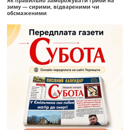
Як правильно заморожувати гриби на
зиму — сирими, відвареними чи
обсмаженими