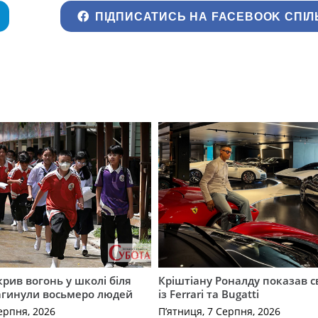
ПІДПИСАТИСЬ НА FACEBOOK СПІЛ
крив вогонь у школі біля
Кріштіану Роналду показав с
агинули восьмеро людей
із Ferrari та Bugatti
ерпня, 2026
П’ятниця, 7 Серпня, 2026