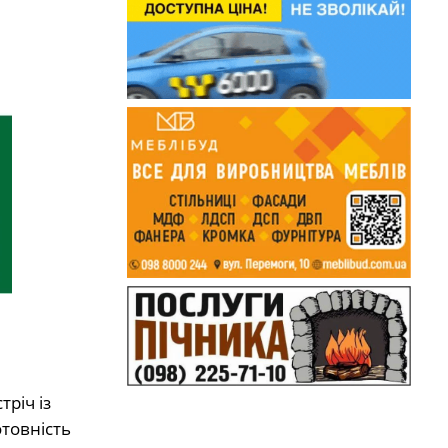
річ із
отовність