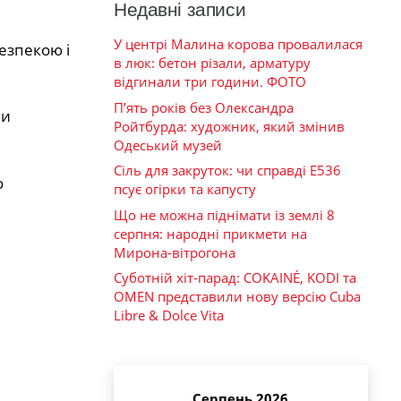
Недавні записи
У центрі Малина корова провалилася
безпекою і
в люк: бетон різали, арматуру
відгинали три години. ФОТО
П’ять років без Олександра
ни
Ройтбурда: художник, який змінив
Одеський музей
Сіль для закруток: чи справді Е536
о
псує огірки та капусту
Що не можна піднімати із землі 8
серпня: народні прикмети на
Мирона-вітрогона
Суботній хіт-парад: COKAINÉ, KODI та
OMEN представили нову версію Cuba
Libre & Dolce Vita
Серпень 2026