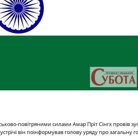
ьково-повітряними силами Амар Пріт Сінгх провів зуст
зустрічі він поінформував голову уряду про загальну г