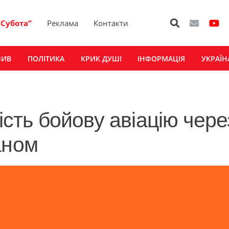
“Субота”
Реклама
Контакти
ЗИВ
ПОЛІТИКА
КРИК ДУШІ
ІНФОРМАЦІЯ
УКРАЇН
ість бойову авіацію чере
аном