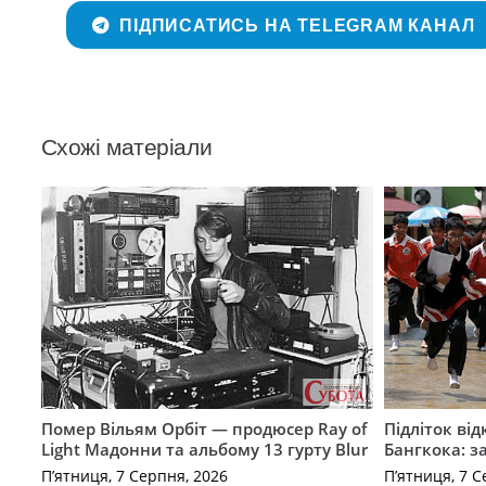
ПІДПИСАТИСЬ НА TELEGRAM КАНАЛ
Схожі матеріали
Помер Вільям Орбіт — продюсер Ray of
Підліток від
Light Мадонни та альбому 13 гурту Blur
Бангкока: з
П’ятниця, 7 Серпня, 2026
П’ятниця, 7 С