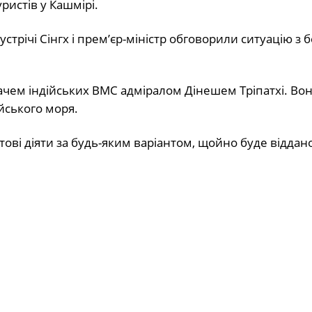
ристів у Кашмірі.
стрічі Сінгх і прем’єр-міністр обговорили ситуацію з 
вачем індійських ВМС адміралом Дінешем Тріпатхі. Во
йського моря.
ві діяти за будь-яким варіантом, щойно буде віддан