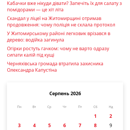
Кабачки вже нікуди дівати? Запечіть їх для салату з
помідорами — це хіт літа
Скандал у ліцеї на Житомирщині отримав
продовження: чому поліція не склала протокол
У Житомирському районі легковик врізався в
дерево: водійка загинула
Огірки ростуть гачком: чому не варто одразу
сипати калій під кущі
Черняхівська громада втратила захисника
Олександра Капустіна
Серпень 2026
Пн
Вт
Ср
Чт
Пт
Сб
Нд
1
2
3
4
5
6
7
8
9