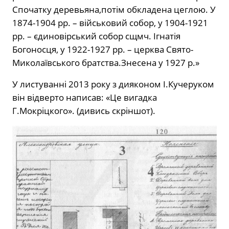
Спочатку деревьяна,потім обкладена цеглою. У
1874-1904 рр. – військовий собор, у 1904-1921
рр. – єдиновірський собор сщмч. Ігнатія
Богоносця, у 1922-1927 рр. – церква Свято-
Миколаївського братства.Знесена у 1927 р.»
У листуванні 2013 року з дияконом І.Кучеруком
він відверто написав: «Це вигадка
Г.Мокріцкого». (дивись скріншот).