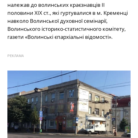
належав до волинських краєзнавців II
половини XIX ст., які гуртувалися в м. Кременці
навколо Волинської духовної семінарії,
Волинського історико-статистичного комітету,
газети «Волинські єпархіальні відомості».
РЕКЛАМА