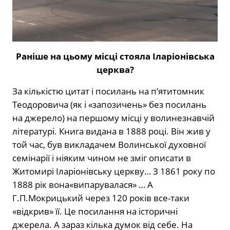
Раніше на цьому місці стояла Іларіонівська
церква?
За кількістю цитат і посилань на п’ятитомник
Теодоровича (як і «запозичень» без посилань
на джерело) на першому місці у волинезнавчій
літературі. Книга видана в 1888 році. Він жив у
той час, був викладачем Волинської духовної
семінарії і ніяким чином не зміг описати в
Житомирі Іларіонівську церкву… З 1861 року по
1888 рік вона«випарувалася» … А
Г.П.Мокрицький через 120 років все-таки
«відкрив» її. Це посилання на історичні
джерела. А зараз кілька думок від себе. На