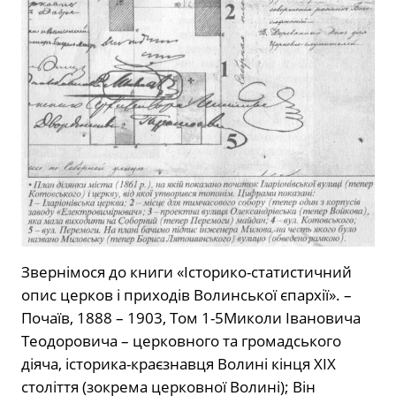
Звернімося до книги «Історико-статистичний
опис церков і приходів Волинської єпархії». –
Почаїв, 1888 – 1903, Том 1-5Миколи Івановича
Теодоровича – церковного та громадського
діяча, історика-краєзнавця Волині кінця XIX
століття (зокрема церковної Волині); Він