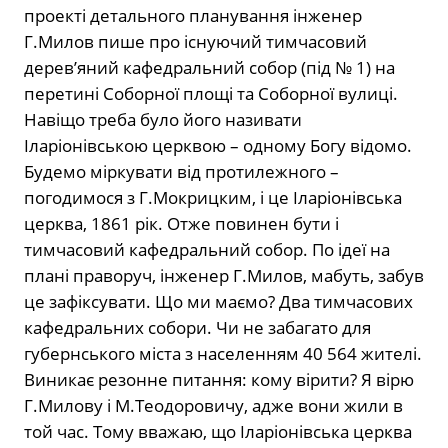
проекті детального планування інженер
Г.Милов пише про існуючий тимчасовий
дерев’яний кафедральний собор (під № 1) на
перетині Соборної площі та Соборної вулиці.
Навіщо треба було його називати
Іларіонівською церквою – одному Богу відомо.
Будемо міркувати від протилежного –
погодимося з Г.Мокрицким, і це Іларіонівська
церква, 1861 рік. Отже повинен бути і
тимчасовий кафедральний собор. По ідеї на
плані праворуч, інженер Г.Милов, мабуть, забув
це зафіксувати. Що ми маємо? Два тимчасових
кафедральних собори. Чи не забагато для
губернського міста з населенням 40 564 жителі.
Виникає резонне питання: кому вірити? Я вірю
Г.Милову і М.Теодоровичу, адже вони жили в
той час. Тому вважаю, що Іларіонівська церква