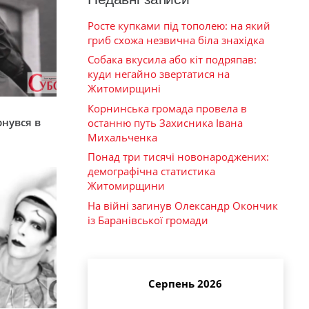
Росте купками під тополею: на який
гриб схожа незвична біла знахідка
Собака вкусила або кіт подряпав:
куди негайно звертатися на
Житомирщині
Корнинська громада провела в
я
рнувся в
останню путь Захисника Івана
Михальченка
Понад три тисячі новонароджених:
демографічна статистика
Житомирщини
На війні загинув Олександр Окончик
із Баранівської громади
Серпень 2026