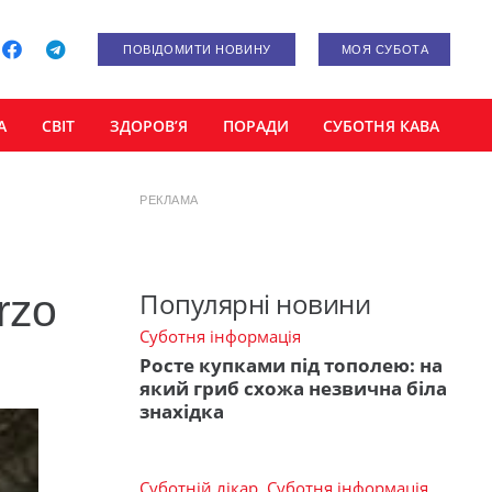
ПОВІДОМИТИ НОВИНУ
МОЯ СУБОТА
А
СВІТ
ЗДОРОВ’Я
ПОРАДИ
СУБОТНЯ КАВА
РЕКЛАМА
rzo
Популярні новини
Суботня інформація
Росте купками під тополею: на
який гриб схожа незвична біла
знахідка
Суботній лікар
,
Суботня інформація