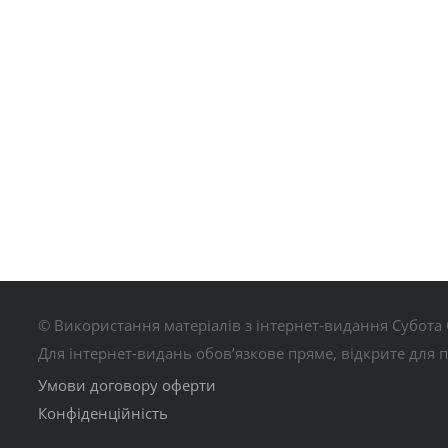
© Використання матеріалів з інтернет-видання Субота 
Для інтернет-видань обов’язкове пряме, відкрите для 
Умови договору оферти
Конфіденційність