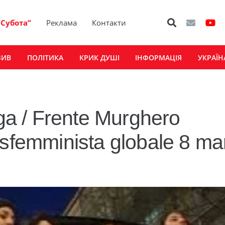
“Субота”
Реклама
Контакти
ЗИВ
ПОЛІТИКА
КРИК ДУШІ
ІНФОРМАЦІЯ
УКРАЇН
ga / Frente Murghero
sfemminista globale 8 ma